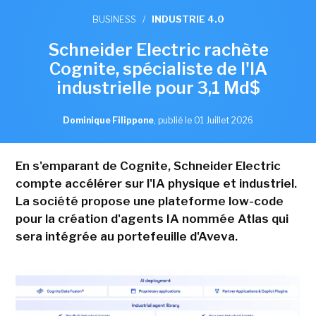
BUSINESS
/
INDUSTRIE 4.0
Schneider Electric rachète
Cognite, spécialiste de l'IA
industrielle pour 3,1 Md$
Dominique Filippone
,
publié le 01 Juillet 2026
En s'emparant de Cognite, Schneider Electric
compte accélérer sur l'IA physique et industriel.
La société propose une plateforme low-code
pour la création d'agents IA nommée Atlas qui
sera intégrée au portefeuille d'Aveva.