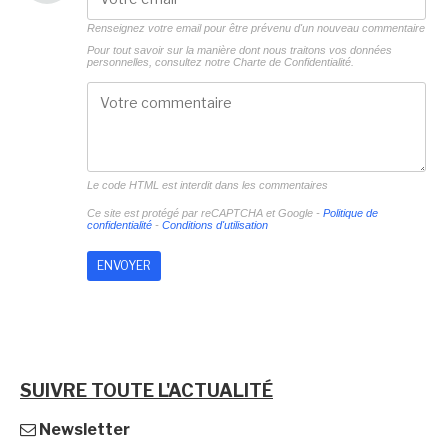
Renseignez votre email pour être prévenu d'un nouveau commentaire
Pour tout savoir sur la manière dont nous traitons vos données
personnelles, consultez notre
Charte de Confidentialité.
Le code HTML est interdit dans les commentaires
Ce site est protégé par reCAPTCHA et Google -
Politique de
confidentialité
-
Conditions d'utilisation
SUIVRE TOUTE L'ACTUALITÉ
Newsletter