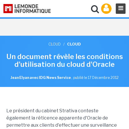
CLOUD
/
CLOUD
Un document révèle les conditions
d'utilisation du cloud d'Oracle
Jean Elyan avec IDG News Service
,
publié le 17 Décembre 2012
Le président du cabinet Strativa
conteste
également la réticence apparente d'Oracle de
permettre aux clients d'effectuer une surveillance