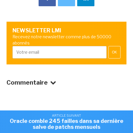
NEWSLETTER LMI
Recevez notre newsletter comme plus de 50000
abonnés
OK
Commentaire
ARTICLE SUIVANT
ARTICLE SUIVANT
Oracle présente son projet de gouvernance
Oracle comble 245 failles dans sa dernière
salve de patchs mensuels
pour MySQL