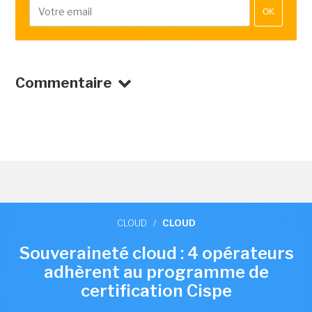
OK
Commentaire
CLOUD
/
CLOUD
Souveraineté cloud : 4 opérateurs
adhèrent au programme de
certification Cispe