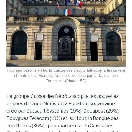
Pour ses besoins en IA, la Caisse des Dépôts fait appel à la nouvelle
offre du cloud Français Numspot, soutenu par la Banque des
Territoires. (Photo : ED)
Le groupe Caisse des Dépôts adopte les nouvelles
briques du cloud Numspot à vocation souveraine,
créé par Dassault Systèmes (19%), Docapost (26%),
Bouygues Telecom (19%) et, surtout, la Banque des
Territoires (36%), qui appartient à... la Caisse des