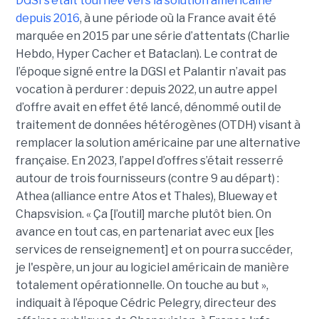
DGSI s’était tournée vers la solution américaine
depuis 2016
, à une période où la France avait été
marquée en 2015 par une série d’attentats (Charlie
Hebdo, Hyper Cacher et Bataclan). Le contrat de
l’époque signé entre la DGSI et Palantir n’avait pas
vocation à perdurer : depuis 2022, un autre appel
d’offre avait en effet été lancé, dénommé outil de
traitement de données hétérogènes (OTDH) visant à
remplacer la solution américaine par une alternative
française. En 2023, l’appel d’offres s’était resserré
autour de trois fournisseurs (contre 9 au départ) :
Athea (alliance entre Atos et Thales), Blueway et
Chapsvision. « Ça [l’outil] marche plutôt bien. On
avance en tout cas, en partenariat avec eux [les
services de renseignement] et on pourra succéder,
je l'espère, un jour au logiciel américain de manière
totalement opérationnelle. On touche au but »,
indiquait à l’époque Cédric Pelegry, directeur des