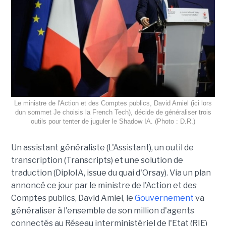
Le ministre de l'Action et des Comptes publics, David Amiel (ici lors
dun sommet Je choisis la French Tech), décide de généraliser trois
outils pour tenter de juguler le Shadow IA. (Photo : D.R.)
Un assistant généraliste (L'Assistant), un outil de
transcription (Transcripts) et une solution de
traduction (DiploIA, issue du quai d'Orsay). Via un plan
annoncé ce jour par le ministre de l'Action et des
Comptes publics, David Amiel, le
Gouvernement
va
généraliser à l'ensemble de son million d'agents
connectés au Réseau interministériel de l'Etat (RIE)