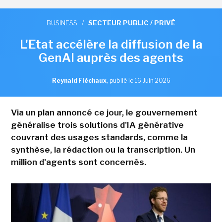
BUSINESS
/
SECTEUR PUBLIC / PRIVÉ
L'Etat accélère la diffusion de la
GenAI auprès des agents
Reynald Fléchaux
,
publié le 16 Juin 2026
Via un plan annoncé ce jour, le gouvernement
généralise trois solutions d'IA générative
couvrant des usages standards, comme la
synthèse, la rédaction ou la transcription. Un
million d'agents sont concernés.