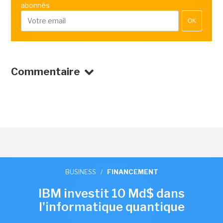
abonnés
OK
Commentaire
BUSINESS
/
FINANCEMENT
IBM investit 10 Md$ dans
l'informatique quantique