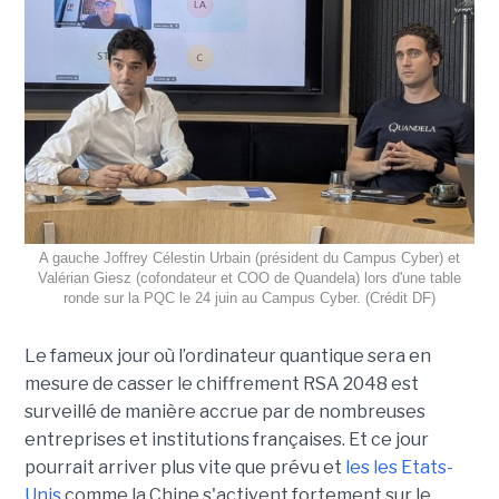
A gauche Joffrey Célestin Urbain (président du Campus Cyber) et
Valérian Giesz (cofondateur et COO de Quandela) lors d'une table
ronde sur la PQC le 24 juin au Campus Cyber. (Crédit DF)
Le fameux jour où l’ordinateur quantique sera en
mesure de casser le chiffrement RSA 2048 est
surveillé de manière accrue par de nombreuses
entreprises et institutions françaises. Et ce jour
pourrait arriver plus vite que prévu et
les les Etats-
Unis
comme la Chine s'activent fortement sur le