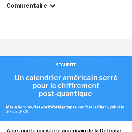
Commentaire
SÉCURITÉ
Un calendrier américain serré
pour le chiffrement
post‑quantique
Maria Korolov, NetworkWorld (adapté par Pierre Khan)
,
publié le
30 Juin 2026
Alors que le ministère américain de la Défense