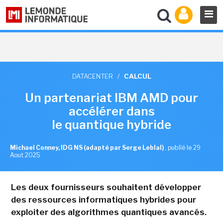
DATACENTER
/
CALCUL
Un partenariat IBM AMD pour
accélérer dans
le quantique hybride
Michael Conney, IDG NS (adapté par Serge Leblal)
,
publié le 29
Aout 2025
Les deux fournisseurs souhaitent développer
des ressources informatiques hybrides pour
exploiter des algorithmes quantiques avancés.