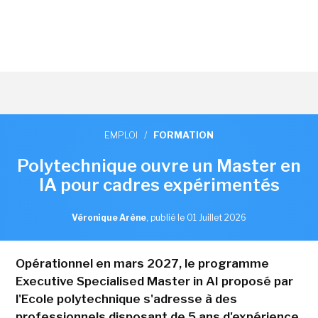
EMPLOI
/
FORMATION
Polytechnique ouvre un Master en
IA pour cadres expérimentés
Véronique Arène
,
publié le 01 Juillet 2026
Opérationnel en mars 2027, le programme
Executive Specialised Master in AI proposé par
l'Ecole polytechnique s'adresse à des
professionnels disposant de 5 ans d'expérience