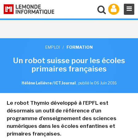
EMPLOI
/
FORMATION
Un robot suisse pour les écoles
primaires françaises
Hélène Lelièvre / ICT Journal
,
publié le 06 Juin 2016
Le robot Thymio développé à l'EPFL est
désormais un outil de référence d'un
programme d'enseignement des sciences
numériques dans les écoles enfantines et
primaires françaises.