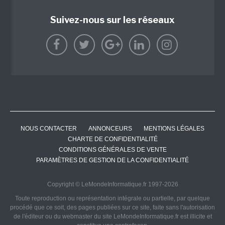
Suivez-nous sur les réseaux
NOUS CONTACTER
ANNONCEURS
MENTIONS LÉGALES
CHARTE DE CONFIDENTIALITÉ
CONDITIONS GÉNÉRALES DE VENTE
PARAMÈTRES DE GESTION DE LA CONFIDENTIALITÉ
Copyright © LeMondeInformatique.fr 1997-2026
Toute reproduction ou représentation intégrale ou partielle, par quelque
procédé que ce soit, des pages publiées sur ce site, faite sans l'autorisation
de l'éditeur ou du webmaster du site LeMondeInformatique.fr est illicite et