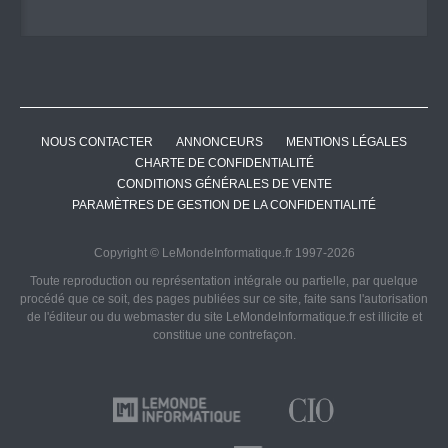
NOUS CONTACTER
ANNONCEURS
MENTIONS LÉGALES
CHARTE DE CONFIDENTIALITÉ
CONDITIONS GÉNÉRALES DE VENTE
PARAMÈTRES DE GESTION DE LA CONFIDENTIALITÉ
Copyright © LeMondeInformatique.fr 1997-2026
Toute reproduction ou représentation intégrale ou partielle, par quelque
procédé que ce soit, des pages publiées sur ce site, faite sans l'autorisation
de l'éditeur ou du webmaster du site LeMondeInformatique.fr est illicite et
constitue une contrefaçon.