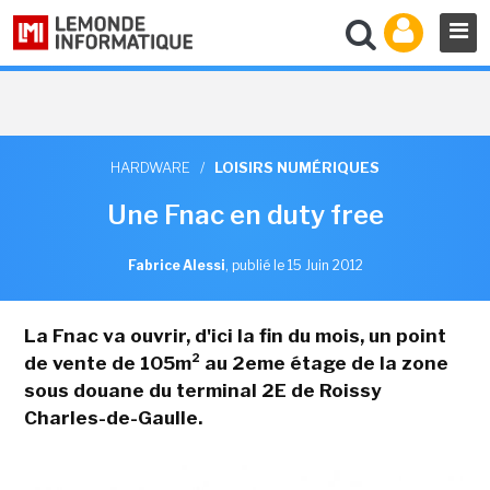
HARDWARE
/
LOISIRS NUMÉRIQUES
Une Fnac en duty free
Fabrice Alessi
,
publié le 15 Juin 2012
La Fnac va ouvrir, d'ici la fin du mois, un point
de vente de 105m² au 2eme étage de la zone
sous douane du terminal 2E de Roissy
Charles-de-Gaulle.