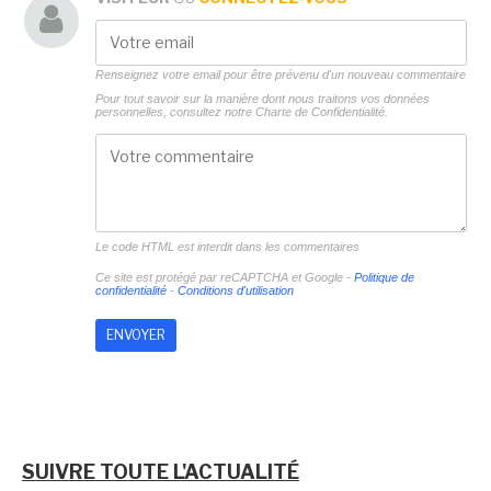
Renseignez votre email pour être prévenu d'un nouveau commentaire
Pour tout savoir sur la manière dont nous traitons vos données
personnelles, consultez notre
Charte de Confidentialité.
Le code HTML est interdit dans les commentaires
Ce site est protégé par reCAPTCHA et Google -
Politique de
confidentialité
-
Conditions d'utilisation
SUIVRE TOUTE L'ACTUALITÉ