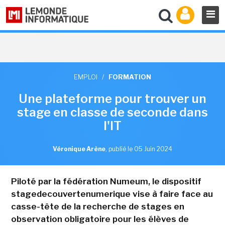
EMPLOI
/
FORMATION
Une plateforme pour trouver un
stage en classe de seconde dans
l'IT
Véronique Arène
,
publié le 05 Juin 2024
Piloté par la fédération Numeum, le dispositif
stagedecouvertenumerique vise à faire face au
casse-tête de la recherche de stages en
observation obligatoire pour les élèves de