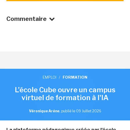
Commentaire
EMPLOI
/
FORMATION
L'école Cube ouvre un campus
virtuel de formation à l'IA
Véronique Arène
,
publié le 09 Juillet 2026
La plateforme pédagogique créée par l'école