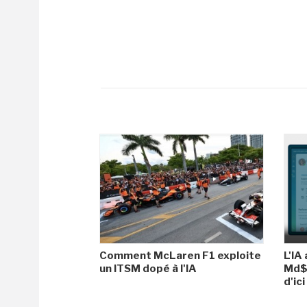
Comment McLaren F1 exploite
L'IA
un ITSM dopé à l'IA
Md$ 
d'ic