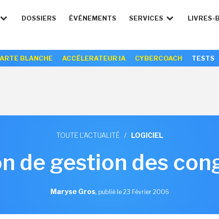
DOSSIERS
ÉVÉNEMENTS
SERVICES
LIVRES-
ARTE BLANCHE
ACCÉLERATEUR IA
CYBERCOACH
TESTS
TOUTE L'ACTUALITÉ
/
LOGICIEL
on de gestion des cong
Maryse Gros
,
publié le 23 Février 2006