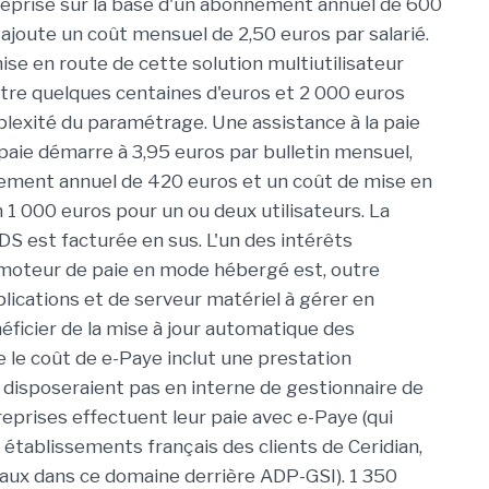
treprise sur la base d'un abonnement annuel de 600
'ajoute un coût mensuel de 2,50 euros par salarié.
ise en route de cette solution multiutilisateur
tre quelques centaines d'euros et 2 000 euros
plexité du paramétrage. Une assistance à la paie
 paie démarre à 3,95 euros par bulletin mensuel,
ement annuel de 420 euros et un coût de mise en
 1 000 euros pour un ou deux utilisateurs. La
DS est facturée en sus. L'un des intérêts
 moteur de paie en mode hébergé est, outre
plications et de serveur matériel à gérer en
éficier de la mise à jour automatique des
 le coût de e-Paye inclut une prestation
e disposeraient pas en interne de gestionnaire de
eprises effectuent leur paie avec e-Paye (qui
établissements français des clients de Ceridian,
iaux dans ce domaine derrière ADP-GSI). 1 350