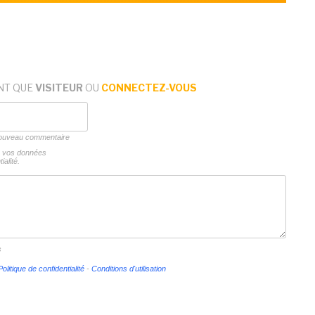
NT QUE
VISITEUR
OU
CONNECTEZ-VOUS
 nouveau commentaire
ns vos données
ialité.
s
Politique de confidentialité
-
Conditions d'utilisation