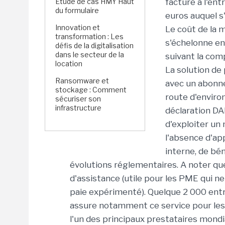
Étude de cas HMY Haut
facturé à l'en
du formulaire
euros auquel s
Innovation et
Le coût de la m
transformation : Les
s'échelonne en
défis de la digitalisation
dans le secteur de la
suivant la com
location
La solution de
Ransomware et
avec un abonn
stockage : Comment
route d'environ
sécuriser son
infrastructure
déclaration DA
d'exploiter un
l'absence d'ap
interne, de bén
évolutions réglementaires. A noter que
d'assistance (utile pour les PME qui n
paie expérimenté). Quelque 2 000 entr
assure notamment ce service pour les 
l'un des principaux prestataires mond