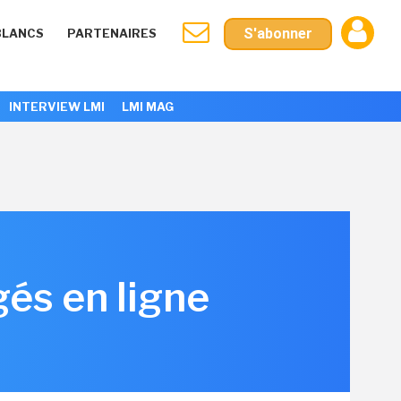
S'abonner
BLANCS
PARTENAIRES
INTERVIEW LMI
LMI MAG
és en ligne