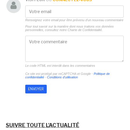
Renseignez votre email pour être prévenu d'un nouveau commentaire
Pour tout savoir sur la manière dont nous traitons vos données
personnelles, consultez notre
Charte de Confidentialité.
Le code HTML est interdit dans les commentaires
Ce site est protégé par reCAPTCHA et Google -
Politique de
confidentialité
-
Conditions d'utilisation
SUIVRE TOUTE L'ACTUALITÉ