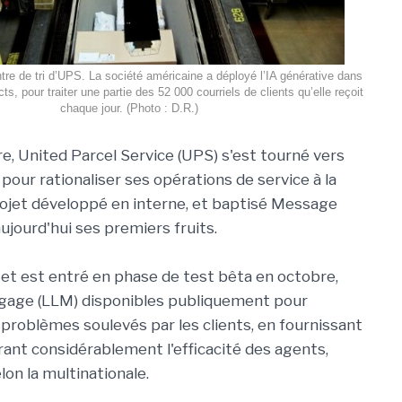
entre de tri d’UPS. La société américaine a déployé l’IA générative dans
s, pour traiter une partie des 52 000 courriels de clients qu’elle reçoit
chaque jour. (Photo : D.R.)
re, United Parcel Service (UPS) s'est tourné vers
 pour rationaliser ses opérations de service à la
projet développé en interne, et baptisé Message
ourd'hui ses premiers fruits.
r et est entré en phase de test bêta en octobre,
ngage (LLM) disponibles publiquement pour
problèmes soulevés par les clients, en fournissant
nt considérablement l'efficacité des agents,
lon la multinationale.