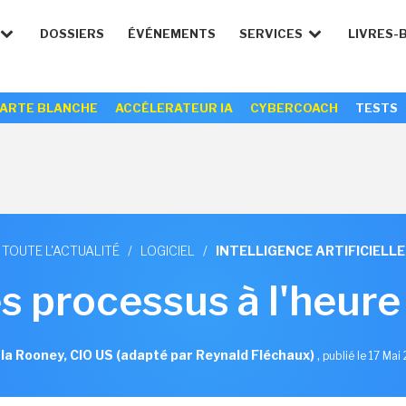
DOSSIERS
ÉVÉNEMENTS
SERVICES
LIVRES-
ARTE BLANCHE
ACCÉLERATEUR IA
CYBERCOACH
TESTS
TOUTE L'ACTUALITÉ
/
LOGICIEL
/
INTELLIGENCE ARTIFICIELLE
 processus à l'heure
la Rooney, CIO US (adapté par Reynald Fléchaux)
,
publié le 17 Mai