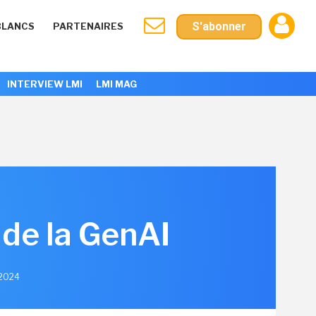
S'abonner
BLANCS
PARTENAIRES
INTERVIEW LMI
LMI MAG
 de la GenAI
 2024