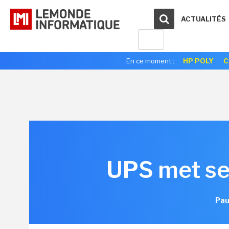
ACTUALITÉS
En ce moment :
HP POLY
C
UPS met ses
Pau