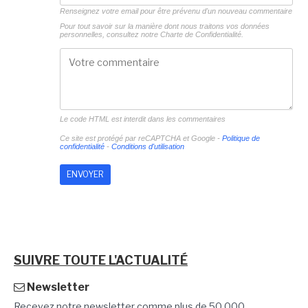
Renseignez votre email pour être prévenu d'un nouveau commentaire
Pour tout savoir sur la manière dont nous traitons vos données
personnelles, consultez notre
Charte de Confidentialité.
Le code HTML est interdit dans les commentaires
Ce site est protégé par reCAPTCHA et Google -
Politique de
confidentialité
-
Conditions d'utilisation
SUIVRE TOUTE L'ACTUALITÉ
Newsletter
Recevez notre newsletter comme plus de 50 000