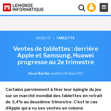
MOBILITÉ
/
TABLETTE
Ventes de tablettes : derrière
Apple et Samsung, Huawei
progresse au 2e trimestre
Oscar Barthe
,
publié le 08 Aout 2017
Certains parviennent à tirer leur épingle du jeu
sur un marché mondial des tablettes en retrait
de 3,4% au deuxième trimestre. C'est le cas
d'Apple qui a vu ses ventes en volume