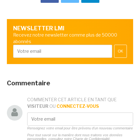
NEWSLETTER LMI
Recevez notre newsletter comme plus de 50000
abonnés
OK
Commentaire
COMMENTER CET ARTICLE EN TANT QUE
VISITEUR
OU
CONNECTEZ-VOUS
Renseignez votre email pour être prévenu d'un nouveau commentaire
Pour tout savoir sur la manière dont nous traitons vos données
personnelles, consultez notre
Charte de Confidentialité.