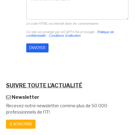
Le code HTML est interdit dans les commentaires
Ce site est protégé par reCAPTCHA et Google -
Politique de
confidentialité
-
Conditions d'utilisation
SUIVRE TOUTE L'ACTUALITÉ
Newsletter
Recevez notre newsletter comme plus de 50 000
professionnels de l'IT!
JE M'ABONNE