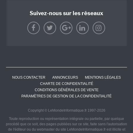
Suivez-nous sur les réseaux
NOUS CONTACTER
ANNONCEURS
MENTIONS LÉGALES
CHARTE DE CONFIDENTIALITÉ
CONDITIONS GÉNÉRALES DE VENTE
PARAMÈTRES DE GESTION DE LA CONFIDENTIALITÉ
Copyright © LeMondeInformatique.fr 1997-2026
Toute reproduction ou représentation intégrale ou partielle, par quelque
procédé que ce soit, des pages publiées sur ce site, faite sans l'autorisation
de l'éditeur ou du webmaster du site LeMondeInformatique.fr est illicite et