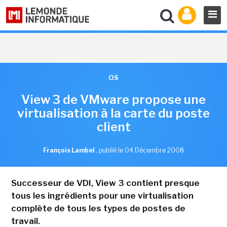
OS
View 3 de VMware propose une
virtualisation à la carte du poste
client
François Lambel
,
publié le 04 Décembre 2008
Successeur de VDI, View 3 contient presque
tous les ingrédients pour une virtualisation
complète de tous les types de postes de
travail.