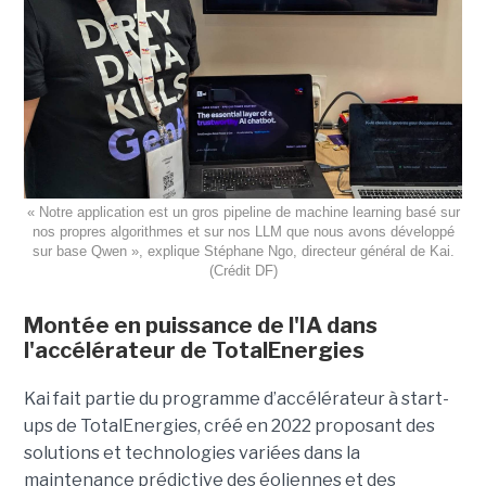
« Notre application est un gros pipeline de machine learning basé sur
nos propres algorithmes et sur nos LLM que nous avons développé
sur base Qwen », explique Stéphane Ngo, directeur général de Kai.
(Crédit DF)
Montée en puissance de l'IA dans
l'accélérateur de TotalEnergies
Kai fait partie du programme d’accélérateur à start-
ups de TotalEnergies, créé en 2022 proposant des
solutions et technologies variées dans la
maintenance prédictive des éoliennes et des