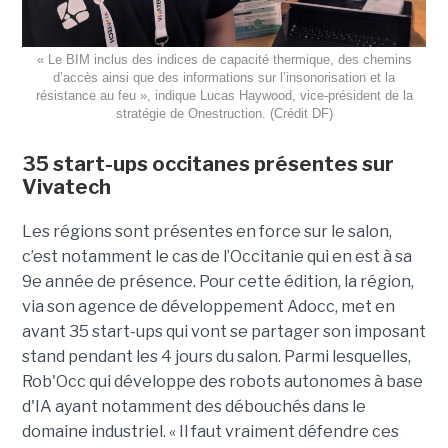
« Le BIM inclus des indices de capacité thermique, des chemins
d’accès ainsi que des informations sur l’insonorisation et la
résistance au feu », indique Lucas Haywood, vice-président de la
stratégie de Onestruction. (Crédit DF)
35 start-ups occitanes présentes sur
Vivatech
Les régions sont présentes en force sur le salon,
c’est notamment le cas de l’Occitanie qui en est à sa
9e année de présence. Pour cette édition, la région,
via son agence de développement Adocc, met en
avant 35 start-ups qui vont se partager son imposant
stand pendant les 4 jours du salon. Parmi lesquelles,
Rob'Occ qui développe des robots autonomes à base
d'IA ayant notamment des débouchés dans le
domaine industriel. « Il faut vraiment défendre ces