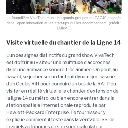
La fourmilière VivaTech réunit les grands groupes du CAC40 engagés
dans l'open innovation et les start-ups qui les accompagnent. (crédit :
LMI/MG)
Visite virtuelle du chantier de la Ligne 14
L’un des signes distinctifs du grand show VivaTech
est d’offrir au visiteur une multitude d’accroches,
dans une ambiance sonore très animée. On peut, au
hasard, se jucher sur un fauteuil dynamique casqué
d’un Oculus Rift pour conduire un bus de la RATP ou
visiter en réalité virtuelle le chantier d’extension de
la ligne 14 du métro, ou bien encore entrer dans la
station spatiale internationale reproduite par
Hewlett-Packard Enterprise. Le fournisseur y
explique comment il teste dans la véritable ISS les
logiciels autonomes de son supercalculateur