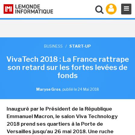
BUSINESS
/
START-UP
VivaTech 2018 : La France rattrape
son retard sur les fortes levées de
fonds
Maryse Gros
,
publié le 24 Mai 2018
Inauguré par le Président de la République
Emmanuel Macron, le salon Viva Technology
2018 prend ses quartiers à la Porte de
Versailles jusqu'au 26 mai 2018. Une ruche