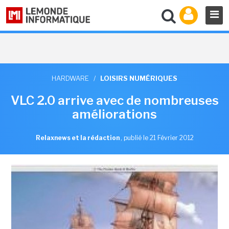
HARDWARE
/
LOISIRS NUMÉRIQUES
VLC 2.0 arrive avec de nombreuses
améliorations
Relaxnews et la rédaction
,
publié le 21 Février 2012