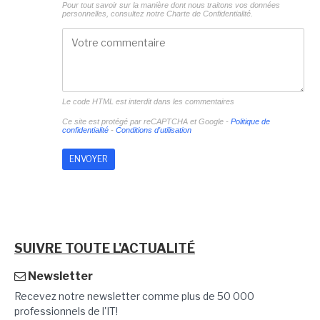
Pour tout savoir sur la manière dont nous traitons vos données
personnelles, consultez notre
Charte de Confidentialité.
Le code HTML est interdit dans les commentaires
Ce site est protégé par reCAPTCHA et Google -
Politique de
confidentialité
-
Conditions d'utilisation
SUIVRE TOUTE L'ACTUALITÉ
Newsletter
Recevez notre newsletter comme plus de 50 000
professionnels de l'IT!