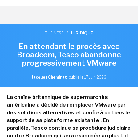
BUSINESS
/
JURIDIQUE
En attendant le procès avec
Broadcom, Tesco abandonne
progressivement VMware
Jacques Cheminat
,
publié le 17 Juin 2026
La chaîne britannique de supermarchés
américaine a décidé de remplacer VMware par
des solutions alternatives et confie à un tiers le
support de sa plateforme existante . En
parallèle, Tesco continue sa procédure judiciaire
contre Broadcom qui sera examinée au plus tôt