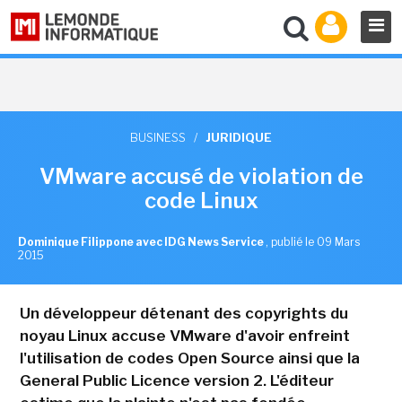
BUSINESS
/
JURIDIQUE
VMware accusé de violation de
code Linux
Dominique Filippone avec IDG News Service
,
publié le 09 Mars
2015
Un développeur détenant des copyrights du
noyau Linux accuse VMware d'avoir enfreint
l'utilisation de codes Open Source ainsi que la
General Public Licence version 2. L'éditeur