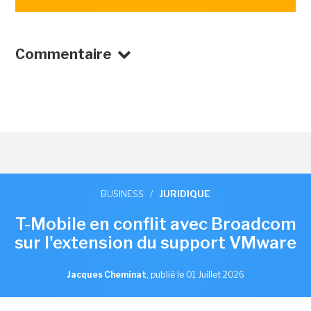
Commentaire
BUSINESS
/
JURIDIQUE
T-Mobile en conflit avec Broadcom
sur l'extension du support VMware
Jacques Cheminat
,
publié le 01 Juillet 2026