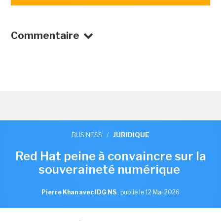
Commentaire
BUSINESS
/
JURIDIQUE
Red Hat peine à convaincre sur la
souveraineté numérique
Pierre Khan avec IDG NS
,
publié le 12 Mai 2026