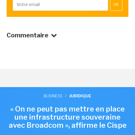
OK
Commentaire
BUSINESS
/
JURIDIQUE
« On ne peut pas mettre en place
une infrastructure souveraine
avec Broadcom », affirme le Cispe