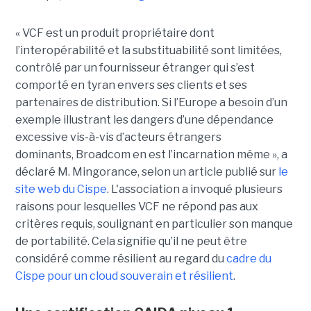
« VCF est un produit propriétaire dont
l’interopérabilité et la substituabilité sont limitées,
contrôlé par un fournisseur étranger qui s’est
comporté en tyran envers ses clients et ses
partenaires de distribution. Si l’Europe a besoin d’un
exemple illustrant les dangers d’une dépendance
excessive vis-à-vis d’acteurs étrangers
dominants, Broadcom en est l’incarnation même », a
déclaré M. Mingorance, selon un article publié sur
le
site web du C
ispe
.
L'association a invoqué plusieurs
raisons pour lesquelles VCF ne répond pas aux
critères requis, soulignant en particulier son manque
de portabilité. Cela signifie qu’il ne peut être
considéré comme résilient au regard du
cadre du
C
ispe
pour un cloud souverain et résilient
.