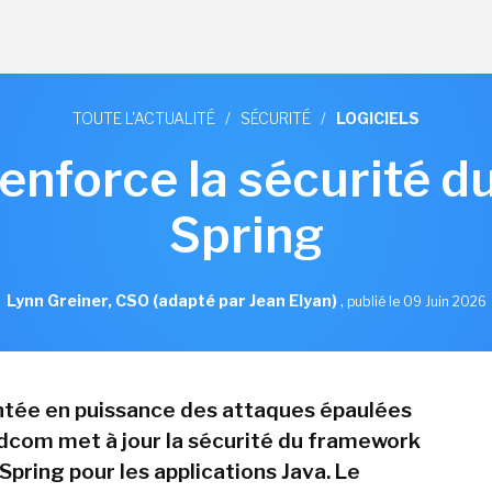
TOUTE L'ACTUALITÉ
/
SÉCURITÉ
/
LOGICIELS
nforce la sécurité 
Spring
Lynn Greiner, CSO (adapté par Jean Elyan)
,
publié le 09 Juin 2026
ntée en puissance des attaques épaulées
oadcom met à jour la sécurité du framework
pring pour les applications Java. Le