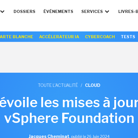
DOSSIERS
ÉVÉNEMENTS
SERVICES
LIVRES-
ARTE BLANCHE
ACCÉLERATEUR IA
CYBERCOACH
TESTS
TOUTE L'ACTUALITÉ
/
CLOUD
oile les mises à jou
vSphere Foundation
Jacques Cheminat
,
publié le 26 Juin 2024