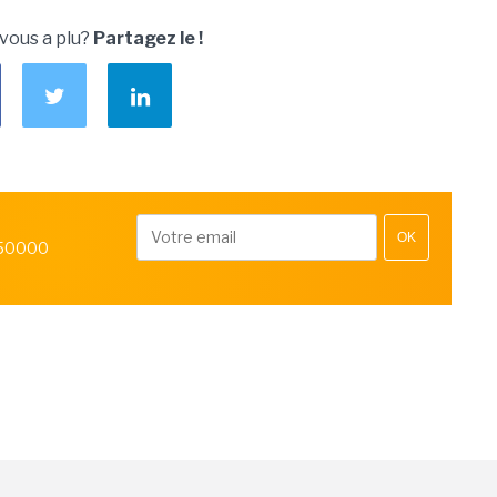
 vous a plu?
Partagez le !
OK
 50000