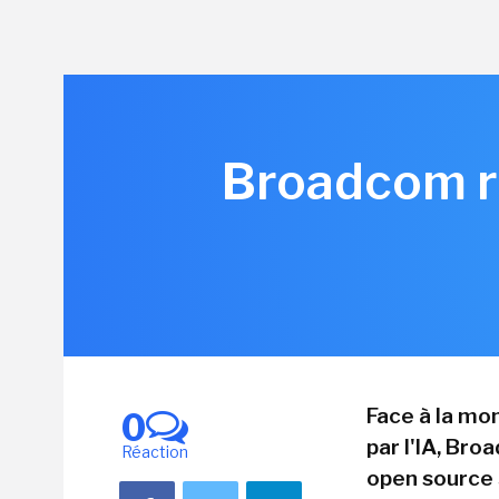
Broadcom re
Face à la mo
0
par l'IA, Br
Réaction
open source S