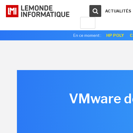
ACTUALITÉS
En ce moment :
HP POLY
C
VMware dév