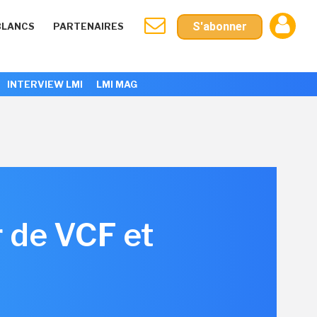
S'abonner
BLANCS
PARTENAIRES
INTERVIEW LMI
LMI MAG
r de VCF et