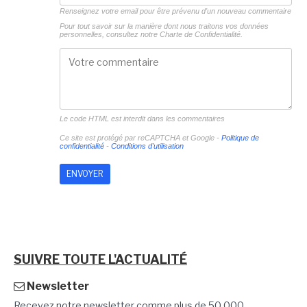
Renseignez votre email pour être prévenu d'un nouveau commentaire
Pour tout savoir sur la manière dont nous traitons vos données
personnelles, consultez notre
Charte de Confidentialité.
Le code HTML est interdit dans les commentaires
Ce site est protégé par reCAPTCHA et Google -
Politique de
confidentialité
-
Conditions d'utilisation
SUIVRE TOUTE L'ACTUALITÉ
Newsletter
Recevez notre newsletter comme plus de 50 000