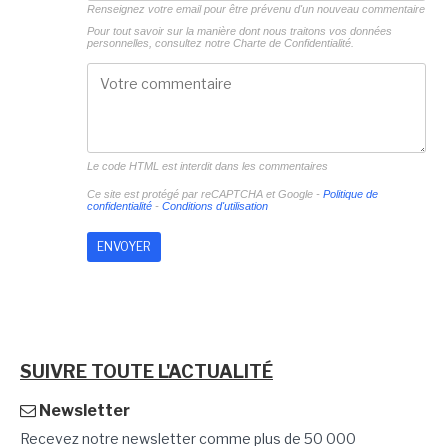
Renseignez votre email pour être prévenu d'un nouveau commentaire
Pour tout savoir sur la manière dont nous traitons vos données
personnelles, consultez notre
Charte de Confidentialité.
Le code HTML est interdit dans les commentaires
Ce site est protégé par reCAPTCHA et Google -
Politique de
confidentialité
-
Conditions d'utilisation
SUIVRE TOUTE L'ACTUALITÉ
Newsletter
Recevez notre newsletter comme plus de 50 000