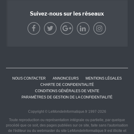
Suivez-nous sur les réseaux
NOUS CONTACTER
ANNONCEURS
MENTIONS LÉGALES
CHARTE DE CONFIDENTIALITÉ
CONDITIONS GÉNÉRALES DE VENTE
PARAMÈTRES DE GESTION DE LA CONFIDENTIALITÉ
Copyright © LeMondeInformatique.fr 1997-2026
Toute reproduction ou représentation intégrale ou partielle, par quelque
procédé que ce soit, des pages publiées sur ce site, faite sans l'autorisation
de l'éditeur ou du webmaster du site LeMondeInformatique.fr est illicite et