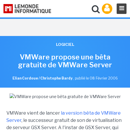
LOGICIEL
VMWare propose une bêta
gratuite de VMWare Server
Elian Cordoue / Christophe Bardy
,
publié le 08 Février 2006
VMWare vient de lancer
la version bêta de VMWare
Server
, le successeur gratuit de son de virtualisation
de serveur GSX Server. A l'instar de GSX Server, qui