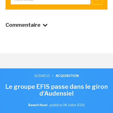
Commentaire
BUSINESS
/
ACQUISITION
Le groupe EFIS passe dans le giron
d'Audensiel
Benoît Huet
,
publié le 08 Juillet 2026