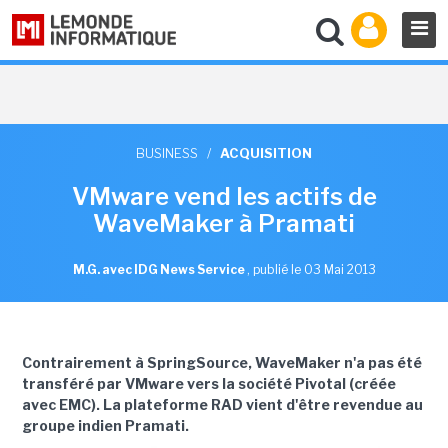
BUSINESS
/
ACQUISITION
VMware vend les actifs de
WaveMaker à Pramati
M.G. avec IDG News Service
,
publié le 03 Mai 2013
Contrairement à SpringSource, WaveMaker n'a pas été
transféré par VMware vers la société Pivotal (créée
avec EMC). La plateforme RAD vient d'être revendue au
groupe indien Pramati.