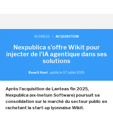
BUSINESS
/
ACQUISITION
Nexpublica s'offre Wikit pour
injecter de l'IA agentique dans ses
solutions
Benoît Huet
,
publié le 07 Juillet 2026
Après l'acquisition de Lanteas fin 2025,
Nexpublica (ex-Inetum Software) poursuit sa
consolidation sur le marché du secteur public en
rachetant la start-up lyonnaise Wikit.