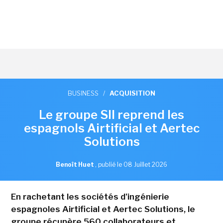
BUSINESS
/
ACQUISITION
Le groupe SII reprend les
espagnols Airtificial et Aertec
Solutions
Benoît Huet
,
publié le 08 Juillet 2026
En rachetant les sociétés d'ingénierie
espagnoles Airtificial et Aertec Solutions, le
groupe récupère 560 collaborateurs et