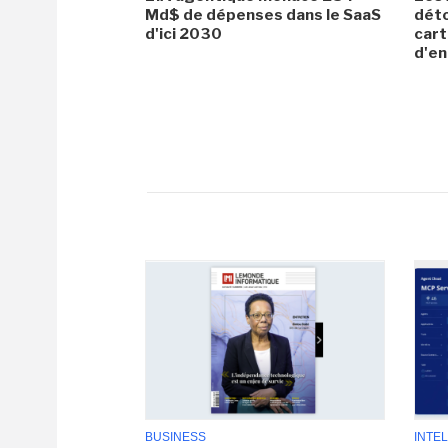
Md$ de dépenses dans le SaaS
dét
d'ici 2030
cart
d'en
BUSINESS
INTEL