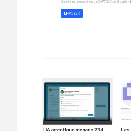
Ce site est protégé par reCAPTCHA et Google -
L'IA agentique menace 234
Les 