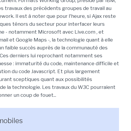
ment Formats Working Group, présidé par IBM,
les travaux des précédents groupes de travail au
work. Il est à noter que pour l'heure, si Ajax reste
elques ténors du secteur pour interfacer leurs
gne - notamment Microsoft avec Live.com , et
ail et Google Maps -, la technologie quant à elle
un faible succès auprès de la communauté des
 Ces derniers lui reprochant notamment ses
nesse : immaturité du code, maintenance difficile et
ution du code Javascript. Et plus largement
rant sceptiques quant aux possibilités
 de la technologie. Les travaux du W3C pourraient
donner un coup de fouet...
mobiles