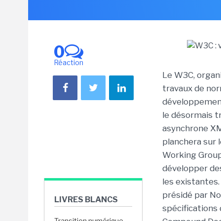
0
Réaction
Le W3C, organi
travaux de nor
développement
le désormais t
asynchrone XM
planchera sur l
Working Group,
développer des
les existantes
présidé par Nok
LIVRES BLANCS
spécifications 
Transition numérique