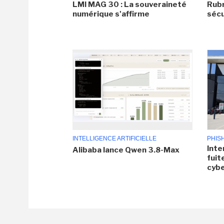
LMI MAG 30 : La souveraineté
Rubr
numérique s'affirme
sécu
INTELLIGENCE ARTIFICIELLE
PHIS
Inte
Alibaba lance Qwen 3.8-Max
fuit
cyb