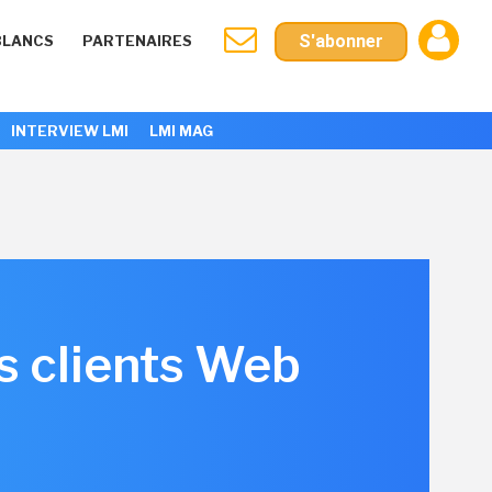
S'abonner
BLANCS
PARTENAIRES
INTERVIEW LMI
LMI MAG
s clients Web