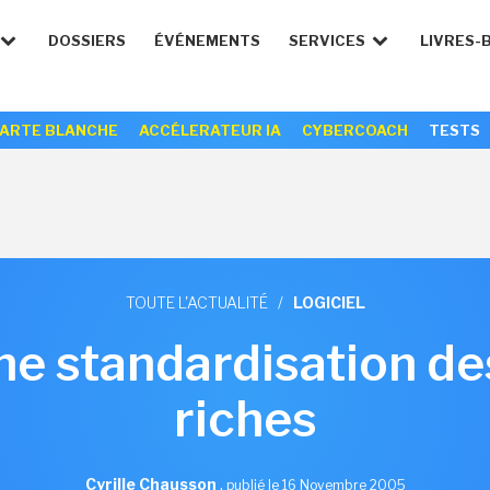
DOSSIERS
ÉVÉNEMENTS
SERVICES
LIVRES-
ARTE BLANCHE
ACCÉLERATEUR IA
CYBERCOACH
TESTS
TOUTE L'ACTUALITÉ
/
LOGICIEL
ne standardisation de
riches
Cyrille Chausson
,
publié le 16 Novembre 2005