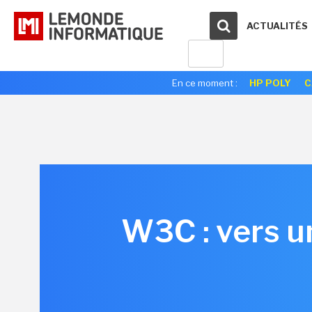
ACTUALITÉS
En ce moment :
HP POLY
C
W3C : vers u