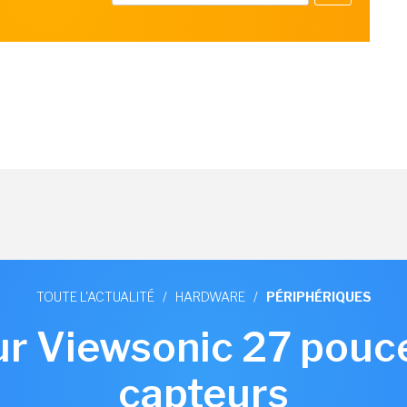
TOUTE L'ACTUALITÉ
/
HARDWARE
/
PÉRIPHÉRIQUES
r Viewsonic 27 pouc
capteurs