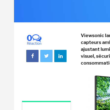
Viewsonic la
0
capteurs amb
Réaction
ajustant lum
visuel, sécur
consommatio