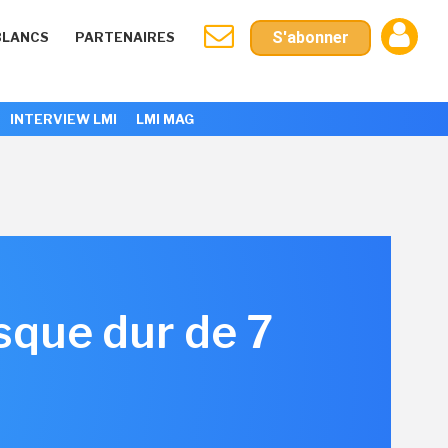
S'abonner
BLANCS
PARTENAIRES
INTERVIEW LMI
LMI MAG
isque dur de 7