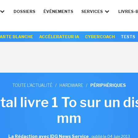
DOSSIERS
ÉVÉNEMENTS
SERVICES
LIVRES-
ARTE BLANCHE
ACCÉLERATEUR IA
CYBERCOACH
TESTS
TOUTE L'ACTUALITÉ
/
HARDWARE
/
PÉRIPHÉRIQUES
al livre 1 To sur un d
mm
La Rédaction avec IDG News Service
,
publié le 04 Juin 2013