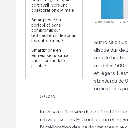
de travail : vers une
collaboration optimale
Smartphone : la
Avec son WD Blue de
portabilité sans
compromis sur
l'efficacité, un défi pour
les entreprises ?
Sur le salon C
disque dur de 
Smartphone en
entreprise : pourquoi
mm de hauteur.
choisir un modèle
modèles 500 Go
pliable ?
et légers. Il 
standards de 
ordinateurs po
6 Gb/s.
Intel salue l'arrivée de ce périphériqu
ultrabooks, des PC tout-en-un et et aut
l'amélioration des performances que 