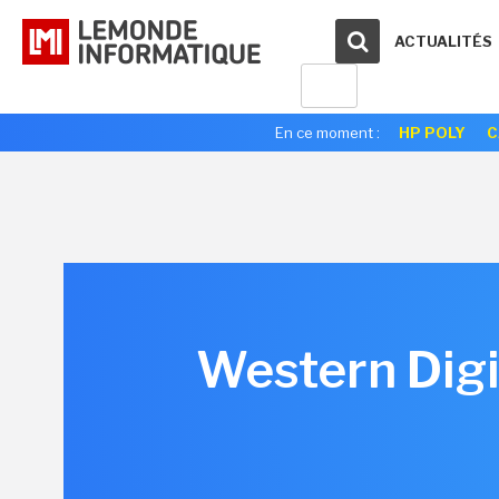
ACTUALITÉS
En ce moment :
HP POLY
C
Western Digit