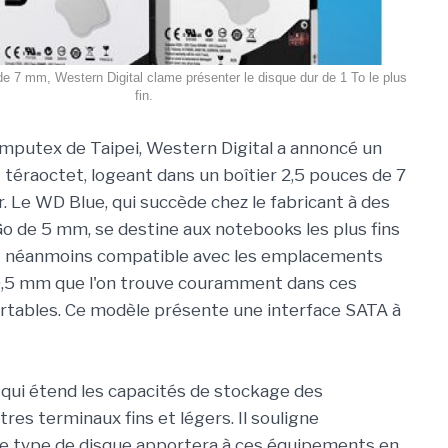
 7 mm, Western Digital clame présenter le disque dur de 1 To le plus
fin.
omputex de Taipei, Western Digital a annoncé un
1 téraoctet, logeant dans un boîtier 2,5 pouces de 7
 Le WD Blue, qui succède chez le fabricant à des
 de 5 mm, se destine aux notebooks les plus fins
est néanmoins compatible avec les emplacements
9,5 mm que l'on trouve couramment dans ces
rtables. Ce modèle présente une interface SATA à
e qui étend les capacités de stockage des
res terminaux fins et légers. Il souligne
ce type de disque apportera à ces équipements en