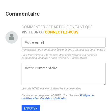
Commentaire
COMMENTER CET ARTICLE EN TANT QUE
VISITEUR
OU
CONNECTEZ-VOUS
Renseignez votre email pour être prévenu d'un nouveau commentaire
Pour tout savoir sur la manière dont nous traitons vos données
personnelles, consultez notre
Charte de Confidentialité.
Le code HTML est interdit dans les commentaires
Ce site est protégé par reCAPTCHA et Google -
Politique de
confidentialité
-
Conditions d'utilisation