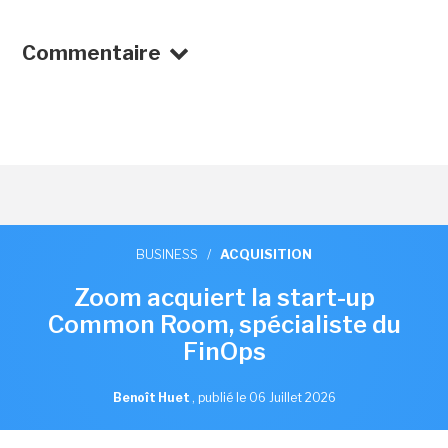
Commentaire
BUSINESS
/
ACQUISITION
Zoom acquiert la start-up
Common Room, spécialiste du
FinOps
Benoît Huet
,
publié le 06 Juillet 2026