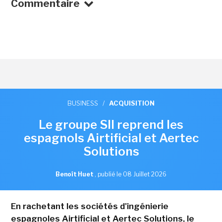
Commentaire
BUSINESS
/
ACQUISITION
Le groupe SII reprend les
espagnols Airtificial et Aertec
Solutions
Benoît Huet
,
publié le 08 Juillet 2026
En rachetant les sociétés d'ingénierie
espagnoles Airtificial et Aertec Solutions, le