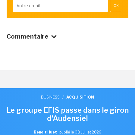
OK
Commentaire
BUSINESS
/
ACQUISITION
Le groupe EFIS passe dans le giron
d'Audensiel
Benoît Huet
,
publié le 08 Juillet 2026