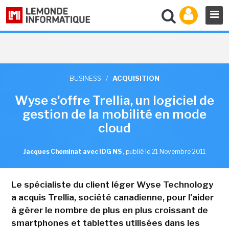
BUSINESS
/
ACQUISITION
Wyse s'offre Trellia, un logiciel de
gestion de la mobilité en mode
cloud
Jacques Cheminat avec IDG NS
,
publié le 21 Novembre 2011
Le spécialiste du client léger Wyse Technology
a acquis Trellia, société canadienne, pour l'aider
à gérer le nombre de plus en plus croissant de
smartphones et tablettes utilisées dans les