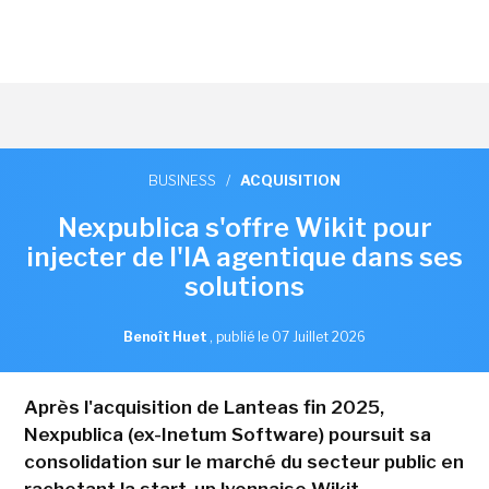
BUSINESS
/
ACQUISITION
Nexpublica s'offre Wikit pour
injecter de l'IA agentique dans ses
solutions
Benoît Huet
,
publié le 07 Juillet 2026
Après l'acquisition de Lanteas fin 2025,
Nexpublica (ex-Inetum Software) poursuit sa
consolidation sur le marché du secteur public en