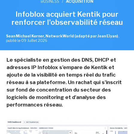
BUSINESS
/
ACQUISITION
Infoblox acquiert Kentik pour
renforcer l'observabilité réseau
Sean Michael Kerner, NetworkWorld (adapté par Jean Elyan)
,
publié le 09 Juillet 2026
Le spécialiste en gestion des DNS, DHCP et
adresses IP Infoblox s'empare de Kentik et
ajoute de la visibilité en temps réel du trafic
réseau à sa plateforme. Un rachat qui s'inscrit
sur fond de concentration du secteur des
logiciels de monitoring et d'analyse des
performances réseau.