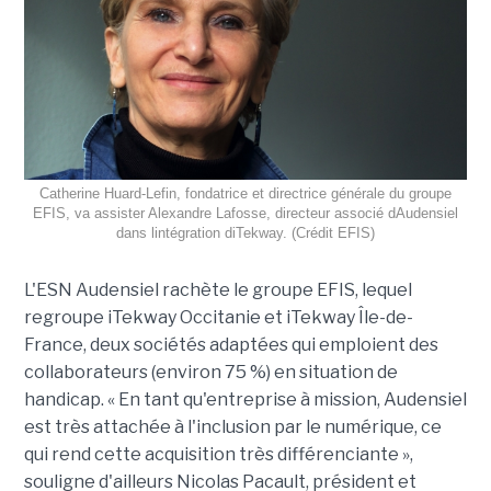
Catherine Huard-Lefin, fondatrice et directrice générale du groupe
EFIS, va assister Alexandre Lafosse, directeur associé dAudensiel
dans lintégration diTekway. (Crédit EFIS)
L'ESN Audensiel rachète le groupe EFIS, lequel
regroupe iTekway Occitanie et iTekway Île-de-
France, deux sociétés adaptées qui emploient des
collaborateurs (environ 75 %) en situation de
handicap. « En tant qu'entreprise à mission, Audensiel
est très attachée à l'inclusion par le numérique, ce
qui rend cette acquisition très différenciante »,
souligne d'ailleurs Nicolas Pacault, président et