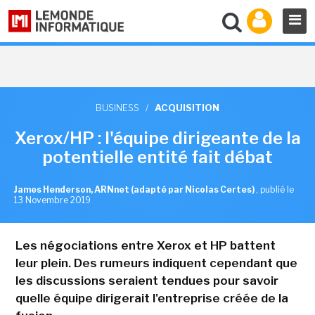
BUSINESS
/
ACQUISITION
Xerox/HP : l'équipe dirigeante de la
potentielle entité fait débat
James Henderson, ARNnet (adapté par Nicolas Certes)
,
publié le
13 Novembre 2019
Les négociations entre Xerox et HP battent
leur plein. Des rumeurs indiquent cependant que
les discussions seraient tendues pour savoir
quelle équipe dirigerait l'entreprise créée de la