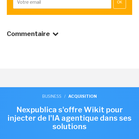
OK
Commentaire
BUSINESS
/
ACQUISITION
Nexpublica s'offre Wikit pour
injecter de l'IA agentique dans ses
solutions