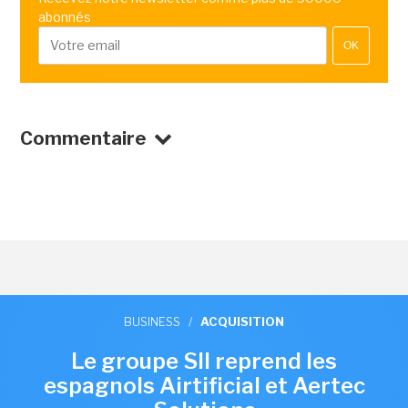
abonnés
OK
Commentaire
BUSINESS
/
ACQUISITION
Le groupe SII reprend les
espagnols Airtificial et Aertec