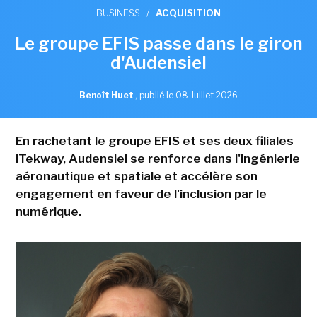
BUSINESS
/
ACQUISITION
Le groupe EFIS passe dans le giron
d'Audensiel
Benoît Huet
,
publié le 08 Juillet 2026
En rachetant le groupe EFIS et ses deux filiales
iTekway, Audensiel se renforce dans l'ingénierie
aéronautique et spatiale et accélère son
engagement en faveur de l'inclusion par le
numérique.