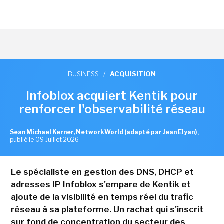
BUSINESS
/
ACQUISITION
Infoblox acquiert Kentik pour
renforcer l'observabilité réseau
Sean Michael Kerner, NetworkWorld (adapté par Jean Elyan)
,
publié le 09 Juillet 2026
Le spécialiste en gestion des DNS, DHCP et
adresses IP Infoblox s'empare de Kentik et
ajoute de la visibilité en temps réel du trafic
réseau à sa plateforme. Un rachat qui s'inscrit
sur fond de concentration du secteur des