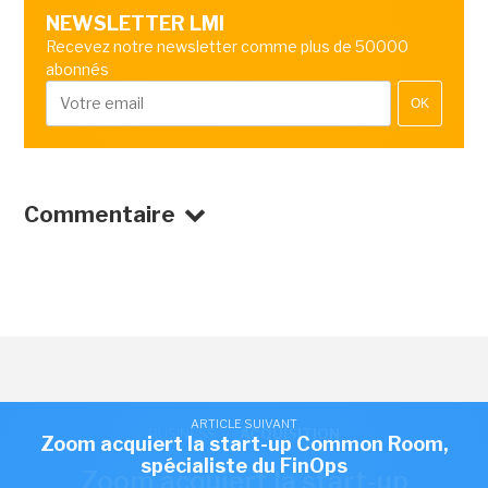
NEWSLETTER LMI
Recevez notre newsletter comme plus de 50000
abonnés
OK
Commentaire
ARTICLE SUIVANT
BUSINESS
/
ACQUISITION
Zoom acquiert la start-up Common Room,
spécialiste du FinOps
Zoom acquiert la start-up