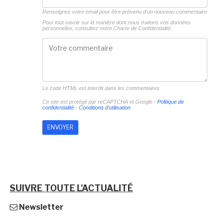
Renseignez votre email pour être prévenu d'un nouveau commentaire
Pour tout savoir sur la manière dont nous traitons vos données
personnelles, consultez notre
Charte de Confidentialité.
Le code HTML est interdit dans les commentaires
Ce site est protégé par reCAPTCHA et Google -
Politique de
confidentialité
-
Conditions d'utilisation
SUIVRE TOUTE L'ACTUALITÉ
Newsletter