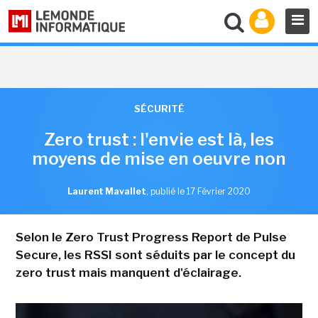
SÉCURITÉ
Zero trust : l'envie est là, les
moyens de mise en oeuvre non
Laurent Mavallet
,
publié le 17 Février 2020
Selon le Zero Trust Progress Report de Pulse
Secure, les RSSI sont séduits par le concept du
zero trust mais manquent d'éclairage.