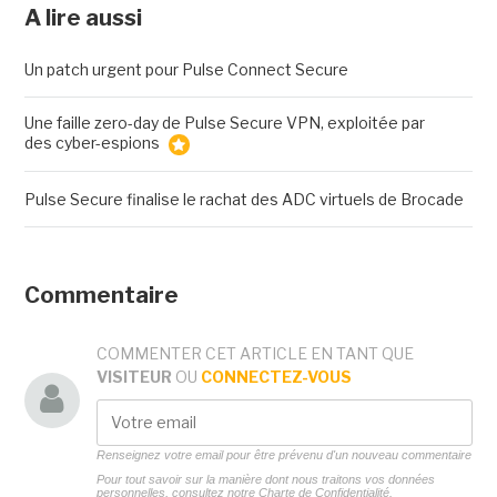
A lire aussi
Un patch urgent pour Pulse Connect Secure
Une faille zero-day de Pulse Secure VPN, exploitée par
des cyber-espions
Pulse Secure finalise le rachat des ADC virtuels de Brocade
Commentaire
COMMENTER CET ARTICLE EN TANT QUE
VISITEUR
OU
CONNECTEZ-VOUS
Renseignez votre email pour être prévenu d'un nouveau commentaire
Pour tout savoir sur la manière dont nous traitons vos données
personnelles, consultez notre
Charte de Confidentialité.