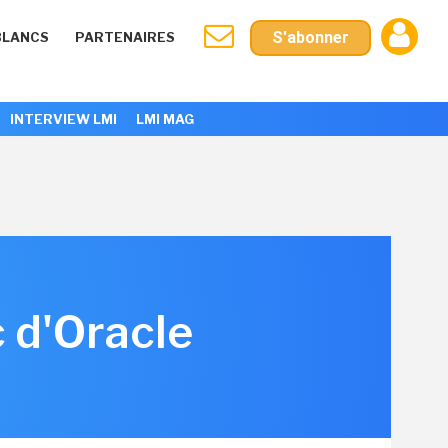
S'abonner
BLANCS
PARTENAIRES
INTERVIEW LMI
LMI MAG
c d'Oracle