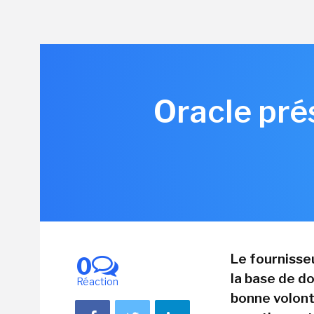
Oracle pré
Le fournisse
0
la base de d
Réaction
bonne volont