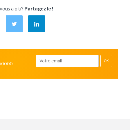
 vous a plu?
Partagez le !
OK
 50000