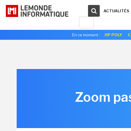
ACTUALITÉS
En ce moment :
HP POLY
C
Zoom pass