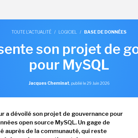
TOUTE L'ACTUALITÉ
/
LOGICIEL
/
BASE DE DONNÉES
sente son projet de 
pour MySQL
Jacques Cheminat
,
publié le 29 Juin 2026
ur a dévoilé son projet de gouvernance pour
onnées open source MySQL. Un gage de
é auprès de la communauté, qui reste