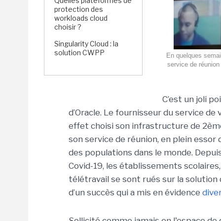
Quelles plateformes de
protection des
workloads cloud
choisir ?
Singularity Cloud : la
solution CWPP
En quelques semain
service de réunion
C’est un joli p
d’Oracle. Le fournisseur du service d
effet choisi son infrastructure de 2è
son service de réunion, en plein essor 
des populations dans le monde. Depuis 
Covid-19, les établissements scolaires, 
télétravail se sont rués sur la solutio
d’un succès qui a mis en évidence
dive
Sollicité comme jamais en l'espace de 