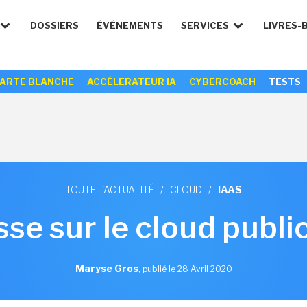
DOSSIERS
ÉVÉNEMENTS
SERVICES
LIVRES-
ARTE BLANCHE
ACCÉLERATEUR IA
CYBERCOACH
TESTS
TOUTE L'ACTUALITÉ
/
CLOUD
/
IAAS
e sur le cloud publi
Maryse Gros
,
publié le 28 Avril 2020