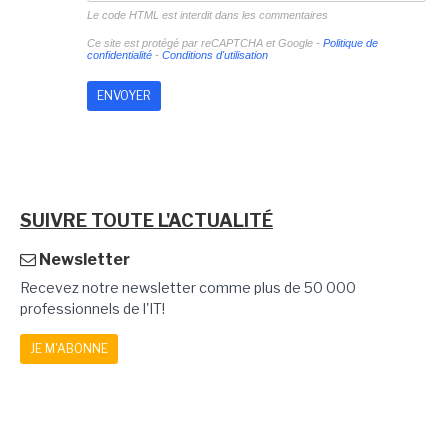
Le code HTML est interdit dans les commentaires
Ce site est protégé par reCAPTCHA et Google -
Politique de
confidentialité
-
Conditions d'utilisation
SUIVRE TOUTE L'ACTUALITÉ
Newsletter
Recevez notre newsletter comme plus de 50 000
professionnels de l'IT!
JE M'ABONNE