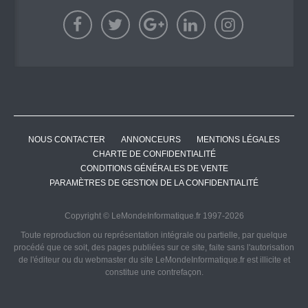
NOUS CONTACTER
ANNONCEURS
MENTIONS LÉGALES
CHARTE DE CONFIDENTIALITÉ
CONDITIONS GÉNÉRALES DE VENTE
PARAMÈTRES DE GESTION DE LA CONFIDENTIALITÉ
Copyright © LeMondeInformatique.fr 1997-2026
Toute reproduction ou représentation intégrale ou partielle, par quelque
procédé que ce soit, des pages publiées sur ce site, faite sans l'autorisation
de l'éditeur ou du webmaster du site LeMondeInformatique.fr est illicite et
constitue une contrefaçon.