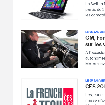
La Switch 
partie de 1
les caracté
LE 06 JANVIE
GM, For
sur les
A l'occasi
autonomes 
Motors inve
LE 05 JANVIE
CES 201
Les jeunes
masse à l'o