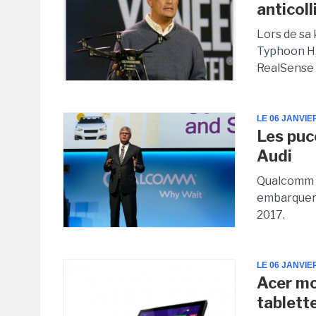
anticoll
Lors de sa 
Typhoon H,
RealSense 
LE 06 JANVIE
Les puc
Audi
Qualcomm a
embarquera
2017.
LE 06 JANVIE
Acer m
tablett