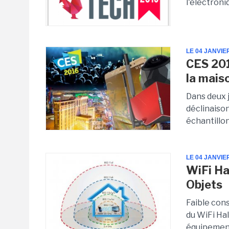
l'électroni
LE 04 JANVIE
CES 201
la mais
Dans deux 
déclinaison
échantillo
LE 04 JANVIE
WiFi Ha
Objets
Faible con
du WiFi Hal
équipement