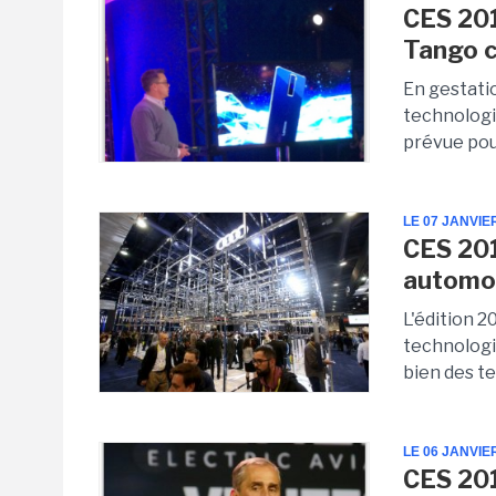
CES 201
Tango c
En gestati
technologi
prévue pour
LE 07 JANVIE
CES 201
automob
L'édition 
technologi
bien des t
LE 06 JANVIE
CES 201