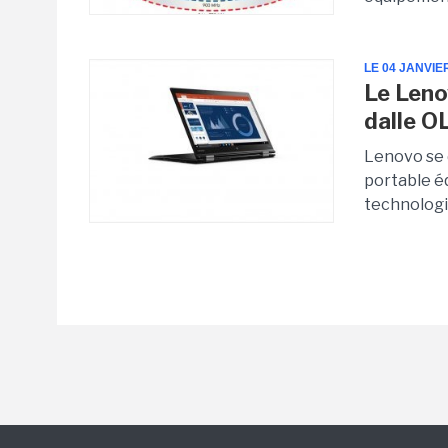
LE 04 JANVIE
Le Leno
dalle O
Lenovo se 
portable é
technologi