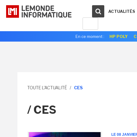
ACTUALITÉS
En ce moment :
HP POLY
C
TOUTE L'ACTUALITÉ
/
CES
/ CES
LE 08 JANVIE