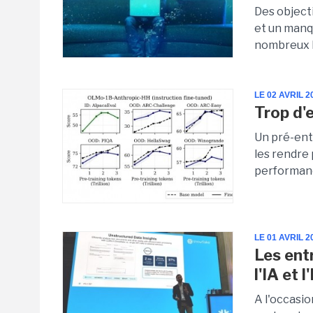
Des objecti
et un manqu
nombreux Po
LE 02 AVRIL 2
Trop d'
Un pré-ent
les rendre p
performanc
LE 01 AVRIL 2
Les ent
l'IA et l
A l'occasio