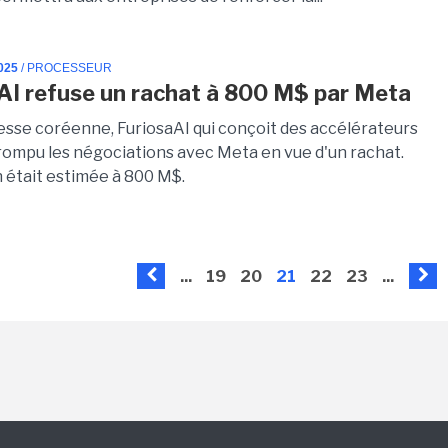
025
/ PROCESSEUR
AI refuse un rachat à 800 M$ par Meta
resse coréenne, FuriosaAI qui conçoit des accélérateurs
a rompu les négociations avec Meta en vue d'un rachat.
n était estimée à 800 M$.
...
19
20
21
22
23
...