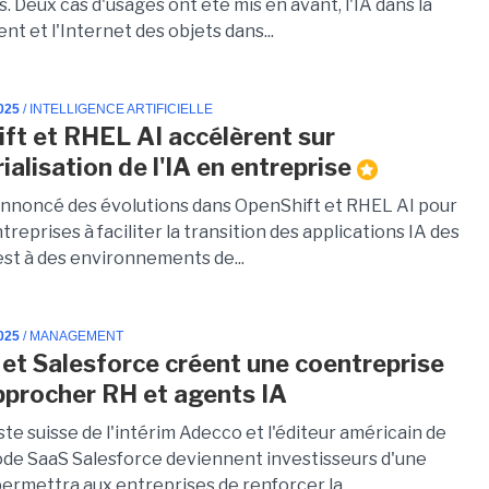
. Deux cas d'usages ont été mis en avant, l'IA dans la
ient et l'Internet des objets dans...
025
/ INTELLIGENCE ARTIFICIELLE
ft et RHEL AI accélèrent sur
rialisation de l'IA en entreprise
annoncé des évolutions dans OpenShift et RHEL AI pour
ntreprises à faciliter la transition des applications IA des
est à des environnements de...
025
/ MANAGEMENT
et Salesforce créent une coentreprise
pprocher RH et agents IA
ste suisse de l'intérim Adecco et l'éditeur américain de
e SaaS Salesforce deviennent investisseurs d'une
permettra aux entreprises de renforcer la...