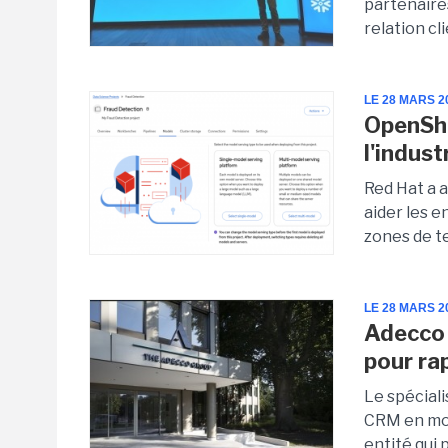
partenaires
relation cl
LE 28 MARS 2
OpenShi
l'indust
Red Hat a 
aider les e
zones de t
LE 28 MARS 2
Adecco 
pour ra
Le spéciali
CRM en mod
entité qui 