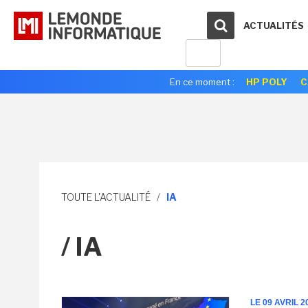
ACTUALITÉS
En ce moment :
HP POLY
C
TOUTE L'ACTUALITÉ
/
IA
/ IA
LE 09 AVRIL 2