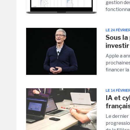
gestion des
fonctionna
LE 24 FÉVRIE
Sous la
investi
Apple a an
prochaines
financer la
LE 14 FÉVRIE
IA et cy
françai
Le dernier
progression