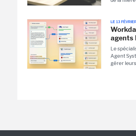
de la filiè
LE 13 FÉVRIE
Workday
agents 
Le spécial
Agent Syst
gérer leurs