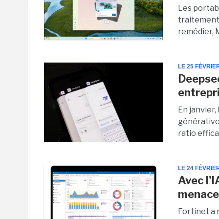
Les portab
traitements
remédier, 
LE 25 FÉVRIE
Deepsee
entrepr
En janvier,
générative
ratio effic
LE 24 FÉVRIE
Avec l'
menace
Fortinet a 