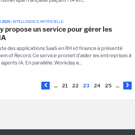
re numérique française plaçant l'IA en...
R 2025
/ INTELLIGENCE ARTIFICIELLE
 propose un service pour gérer les
IA
iste des applications SaaS en RH et finance a présenté
em of Record. Ce service promet d'aider les entreprises à
 agents IA. En parallèle, Workday a...
...
21
22
23
24
25
...