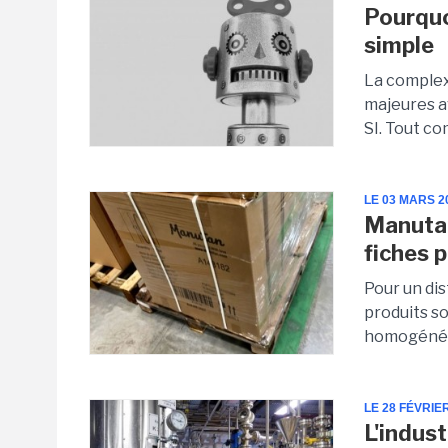
Pourquoi
simple
La complexi
majeures a
SI. Tout co
LE 03 MARS 2
Manutan
fiches 
Pour un di
produits so
homogénéis
LE 28 FÉVRIE
L'indus