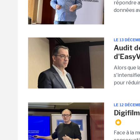
répondre au
données av
LE 13 DÉCEM
Audit d
d'Easy
Alors que 
s'intensif
pour réduir
LE 12 DÉCEM
Digifil
Face à la m