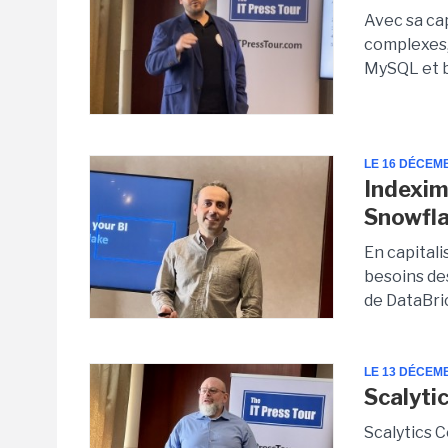
Avec sa ca
complexes,
MySQL et 
LE 16 DÉCEM
Indexim
Snowfl
En capital
besoins de
de DataBric
LE 13 DÉCEM
Scalyti
Scalytics C