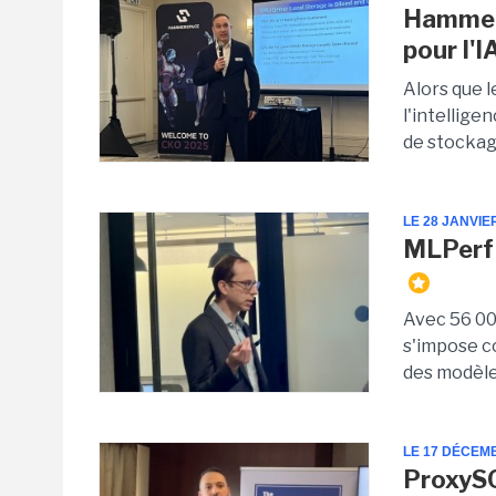
Hammers
pour l'I
Alors que 
l'intellige
de stockage
LE 28 JANVIE
MLPerf :
Avec 56 00
s'impose 
des modèle
LE 17 DÉCEM
ProxyS