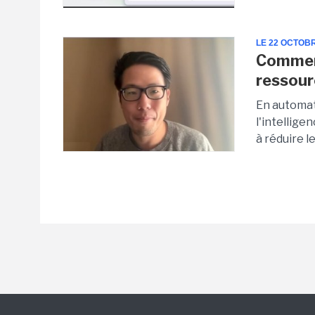
LE 22 OCTOB
Commen
ressour
En automat
l'intellige
à réduire l