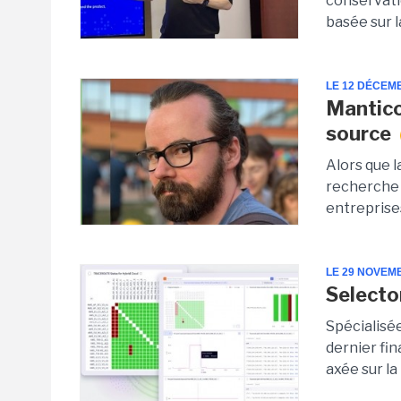
conservati
basée sur l
LE 12 DÉCEM
Mantico
source
Alors que l
recherche -
entreprises
LE 29 NOVEM
Selecto
Spécialisée
dernier fi
axée sur la