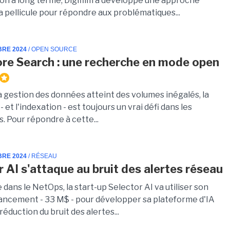
on à long terme, Digifilm a développé une approche
a pellicule pour répondre aux problématiques...
BRE 2024
/ OPEN SOURCE
re Search : une recherche en mode open
a gestion des données atteint des volumes inégalés, la
 et l'indexation - est toujours un vrai défi dans les
. Pour répondre à cette...
BRE 2024
/ RÉSEAU
r AI s'attaque au bruit des alertes réseau
 dans le NetOps, la start-up Selector AI va utiliser son
nancement - 33 M$ - pour développer sa plateforme d'IA
 réduction du bruit des alertes...