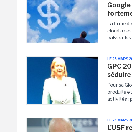
Google 
forteme
La firme d
cloud à des
baisser les 
LE 25 MARS 2
GPC 201
séduire
Pour sa Gl
produits et
activités :
LE 24 MARS 2
L'USF r