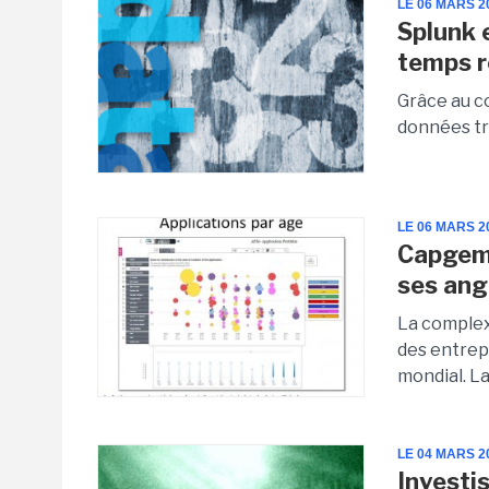
LE 06 MARS 2
Splunk 
temps r
Grâce au c
données tr
LE 06 MARS 2
Capgemi
ses ang
La complex
des entrep
mondial. La
LE 04 MARS 2
Investi