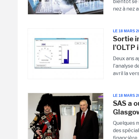
bientôt se
nez à nez av
LE 18 MARS 2
Sortie 
l'OLTP
Deux ans ap
l'analyse d
avril la ver
LE 18 MARS 2
SAS a o
Glasgo
Quelques m
des spécial
financière,