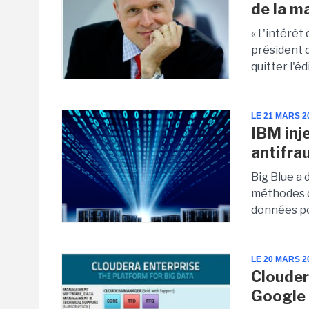
de la m
« L'intérêt 
président 
quitter l'é
LE 21 MARS 2
IBM inj
antifra
Big Blue a 
méthodes d'
données pou
LE 20 MARS 2
Clouder
Google 