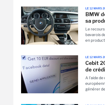
LE 12 MARS 2
BMW dép
sa prod
Le recours
bavarois d
en product
LE 12 MARS 2
Cebit 2
de créd
A l'aide de
européenne
générer de