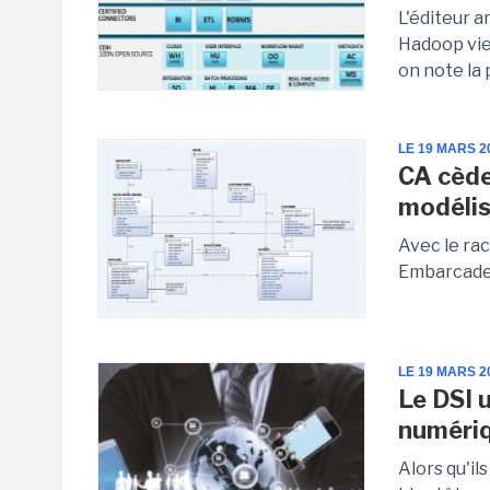
L'éditeur 
Hadoop vien
on note la 
LE 19 MARS 2
CA cède
modélis
Avec le ra
Embarcader
LE 19 MARS 2
Le DSI 
numéri
Alors qu'il