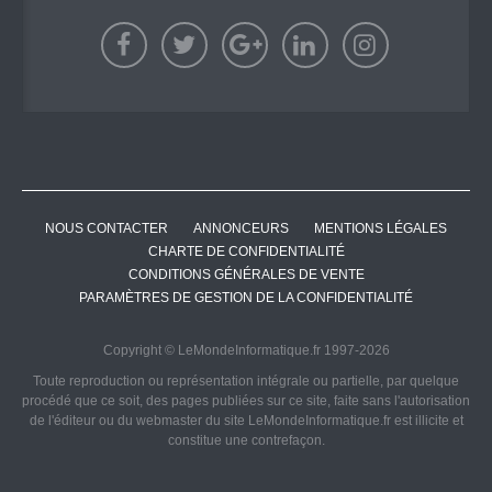
NOUS CONTACTER
ANNONCEURS
MENTIONS LÉGALES
CHARTE DE CONFIDENTIALITÉ
CONDITIONS GÉNÉRALES DE VENTE
PARAMÈTRES DE GESTION DE LA CONFIDENTIALITÉ
Copyright © LeMondeInformatique.fr 1997-2026
Toute reproduction ou représentation intégrale ou partielle, par quelque
procédé que ce soit, des pages publiées sur ce site, faite sans l'autorisation
de l'éditeur ou du webmaster du site LeMondeInformatique.fr est illicite et
constitue une contrefaçon.