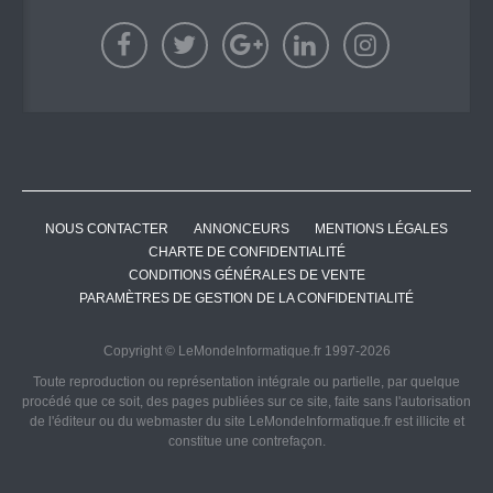
NOUS CONTACTER
ANNONCEURS
MENTIONS LÉGALES
CHARTE DE CONFIDENTIALITÉ
CONDITIONS GÉNÉRALES DE VENTE
PARAMÈTRES DE GESTION DE LA CONFIDENTIALITÉ
Copyright © LeMondeInformatique.fr 1997-2026
Toute reproduction ou représentation intégrale ou partielle, par quelque
procédé que ce soit, des pages publiées sur ce site, faite sans l'autorisation
de l'éditeur ou du webmaster du site LeMondeInformatique.fr est illicite et
constitue une contrefaçon.