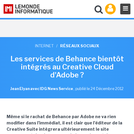
INTERNET
/
RÉSEAUX SOCIAUX
Les services de Behance bientôt
intégrés au Creative Cloud
d'Adobe ?
Jean Elyan avec IDG News Service
,
publié le 24 Décembre 2012
Même si le rachat de Behance par Adobe ne va rien
modifier dans l'immédiat, il est clair que l'éditeur de la
Creative Suite intègrera ultérieurement le site