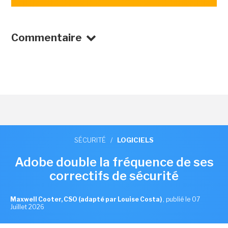
Commentaire
SÉCURITÉ
/
LOGICIELS
Adobe double la fréquence de ses
correctifs de sécurité
Maxwell Cooter, CSO (adapté par Louise Costa)
,
publié le 07
Juillet 2026