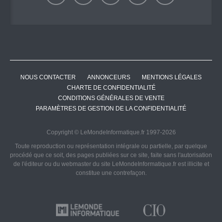
NOUS CONTACTER
ANNONCEURS
MENTIONS LÉGALES
CHARTE DE CONFIDENTIALITÉ
CONDITIONS GÉNÉRALES DE VENTE
PARAMÈTRES DE GESTION DE LA CONFIDENTIALITÉ
Copyright © LeMondeInformatique.fr 1997-2026
Toute reproduction ou représentation intégrale ou partielle, par quelque
procédé que ce soit, des pages publiées sur ce site, faite sans l'autorisation
de l'éditeur ou du webmaster du site LeMondeInformatique.fr est illicite et
constitue une contrefaçon.