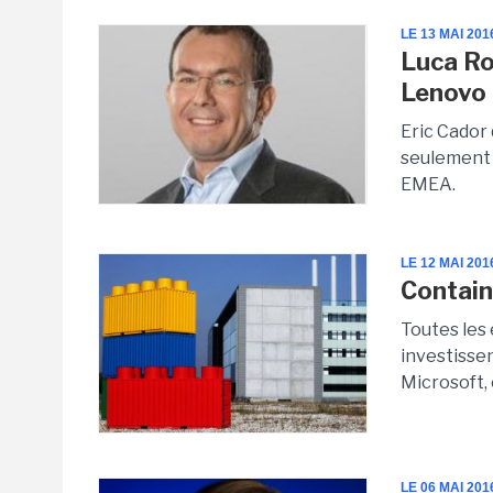
LE 13 MAI 201
Luca Ro
Lenovo
Eric Cador
seulement a
EMEA.
LE 12 MAI 201
Contain
Toutes les
investisse
Microsoft, 
LE 06 MAI 201