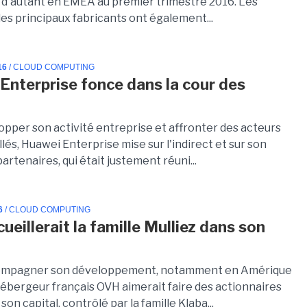
 d'autant en EMEA au premier trimestre 2016. Les
des principaux fabricants ont également...
16
/ CLOUD COMPUTING
Enterprise fonce dans la cour des
opper son activité entreprise et affronter des acteurs
llés, Huawei Enterprise mise sur l'indirect et sur son
artenaires, qui était justement réuni...
6
/ CLOUD COMPUTING
ueillerait la famille Mulliez dans son
compagner son développement, notamment en Amérique
'hébergeur français OVH aimerait faire des actionnaires
son capital, contrôlé par la famille Klaba...