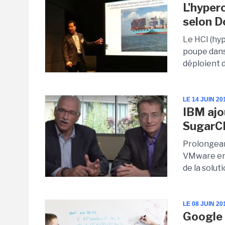
L'hyper
selon D
Le HCI (hy
poupe dans
déploient d
LE 14 JUIN 20
IBM ajo
Sugar
Prolongean
VMware en 
de la solut
LE 08 JUIN 20
Google 