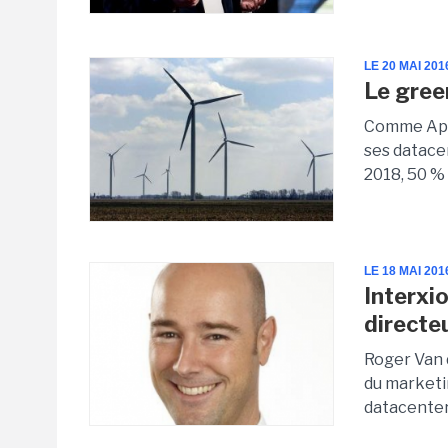
LE 20 MAI 201
Le gree
Comme Appl
ses datace
2018, 50 % 
LE 18 MAI 201
Interxi
directe
Roger Van 
du marketin
datacenter