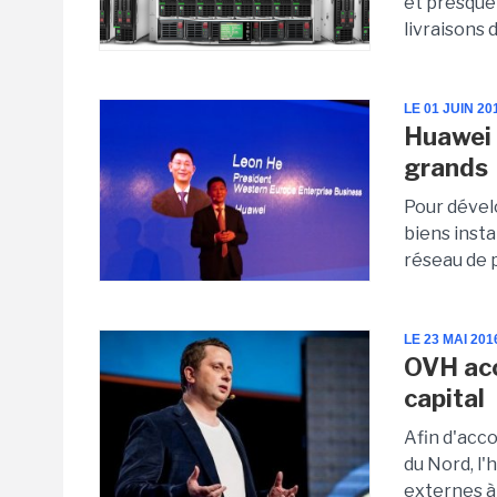
et presque
livraisons 
LE 01 JUIN 20
Huawei 
grands
Pour dével
biens insta
réseau de p
LE 23 MAI 201
OVH acc
capital
Afin d'ac
du Nord, l
externes à 