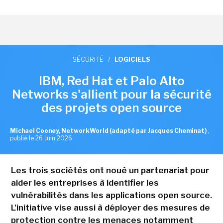
SÉCURITÉ
/
LOGICIELS
IBM, Red Hat et Palo Alto
Networks s'allient pour la sécurité
des projets open source
Michael Cooney, NetworkWorld (adapté par Jacques Cheminat)
,
publié le 26 Juin 2026
Les trois sociétés ont noué un partenariat pour
aider les entreprises à identifier les
vulnérabilités dans les applications open source.
L'initiative vise aussi à déployer des mesures de
protection contre les menaces notamment