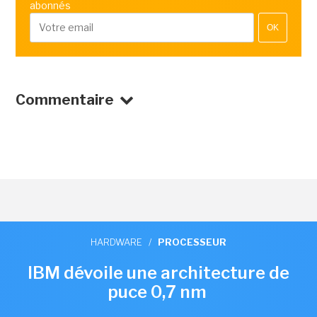
abonnés
OK
Commentaire
HARDWARE
/
PROCESSEUR
IBM dévoile une architecture de
puce 0,7 nm