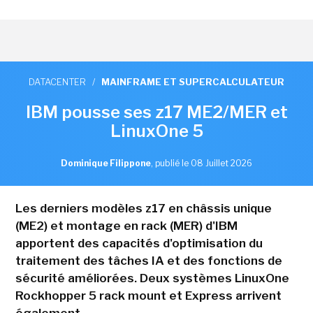
DATACENTER
/
MAINFRAME ET SUPERCALCULATEUR
IBM pousse ses z17 ME2/MER et
LinuxOne 5
Dominique Filippone
,
publié le 08 Juillet 2026
Les derniers modèles z17 en châssis unique
(ME2) et montage en rack (MER) d'IBM
apportent des capacités d'optimisation du
traitement des tâches IA et des fonctions de
sécurité améliorées. Deux systèmes LinuxOne
Rockhopper 5 rack mount et Express arrivent