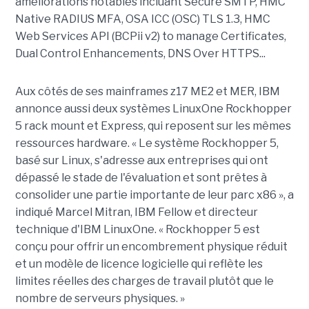
améliorations notables incluant Secure SMTP, HMC
Native RADIUS MFA, OSA ICC (OSC) TLS 1.3, HMC
Web Services API (BCPii v2) to manage Certificates,
Dual Control Enhancements, DNS Over HTTPS...
Aux côtés de ses mainframes z17 ME2 et MER, IBM
annonce aussi deux systèmes LinuxOne Rockhopper
5 rack mount et Express, qui reposent sur les mêmes
ressources hardware. « Le système Rockhopper 5,
basé sur Linux, s'adresse aux entreprises qui ont
dépassé le stade de l'évaluation et sont prêtes à
consolider une partie importante de leur parc x86 », a
indiqué Marcel Mitran, IBM Fellow et directeur
technique d'IBM LinuxOne. « Rockhopper 5 est
conçu pour offrir un encombrement physique réduit
et un modèle de licence logicielle qui reflète les
limites réelles des charges de travail plutôt que le
nombre de serveurs physiques. »