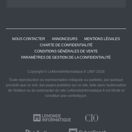
NOUS CONTACTER
ANNONCEURS
MENTIONS LÉGALES
CHARTE DE CONFIDENTIALITÉ
CONDITIONS GÉNÉRALES DE VENTE
PARAMÈTRES DE GESTION DE LA CONFIDENTIALITÉ
Copyright © LeMondeInformatique.fr 1997-2026
Toute reproduction ou représentation intégrale ou partielle, par quelque
procédé que ce soit, des pages publiées sur ce site, faite sans l'autorisation
de l'éditeur ou du webmaster du site LeMondeInformatique.fr est illicite et
constitue une contrefaçon.