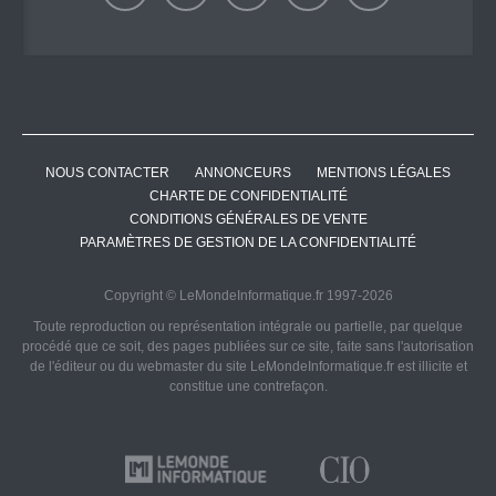
NOUS CONTACTER
ANNONCEURS
MENTIONS LÉGALES
CHARTE DE CONFIDENTIALITÉ
CONDITIONS GÉNÉRALES DE VENTE
PARAMÈTRES DE GESTION DE LA CONFIDENTIALITÉ
Copyright © LeMondeInformatique.fr 1997-2026
Toute reproduction ou représentation intégrale ou partielle, par quelque
procédé que ce soit, des pages publiées sur ce site, faite sans l'autorisation
de l'éditeur ou du webmaster du site LeMondeInformatique.fr est illicite et
constitue une contrefaçon.