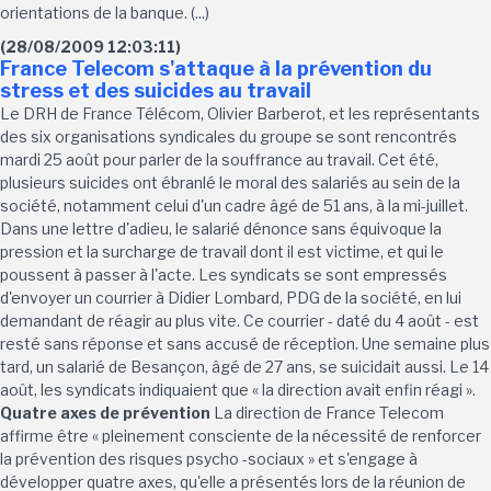
orientations de la banque. (...)
(28/08/2009 12:03:11)
France Telecom s'attaque à la prévention du
stress et des suicides au travail
Le DRH de France Télécom, Olivier Barberot, et les représentants
des six organisations syndicales du groupe se sont rencontrés
mardi 25 août pour parler de la souffrance au travail. Cet été,
plusieurs suicides ont ébranlé le moral des salariés au sein de la
société, notamment celui d'un cadre âgé de 51 ans, à la mi-juillet.
Dans une lettre d'adieu, le salarié dénonce sans équivoque la
pression et la surcharge de travail dont il est victime, et qui le
poussent à passer à l'acte. Les syndicats se sont empressés
d'envoyer un courrier à Didier Lombard, PDG de la société, en lui
demandant de réagir au plus vite. Ce courrier - daté du 4 août - est
resté sans réponse et sans accusé de réception. Une semaine plus
tard, un salarié de Besançon, âgé de 27 ans, se suicidait aussi. Le 14
août, les syndicats indiquaient que « la direction avait enfin réagi ».
Quatre axes de prévention
La direction de France Telecom
affirme être « pleinement consciente de la nécessité de renforcer
la prévention des risques psycho -sociaux » et s'engage à
développer quatre axes, qu'elle a présentés lors de la réunion de