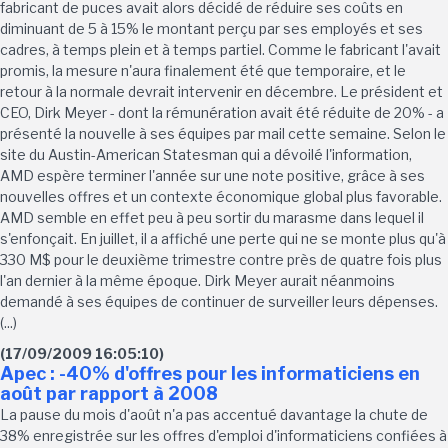
fabricant de puces avait alors décidé de réduire ses coûts en
diminuant de 5 à 15% le montant perçu par ses employés et ses
cadres, à temps plein et à temps partiel. Comme le fabricant l'avait
promis, la mesure n'aura finalement été que temporaire, et le
retour à la normale devrait intervenir en décembre. Le président et
CEO, Dirk Meyer - dont la rémunération avait été réduite de 20% - a
présenté la nouvelle à ses équipes par mail cette semaine. Selon le
site du Austin-American Statesman qui a dévoilé l'information,
AMD espère terminer l'année sur une note positive, grâce à ses
nouvelles offres et un contexte économique global plus favorable.
AMD semble en effet peu à peu sortir du marasme dans lequel il
s'enfonçait. En juillet, il a affiché une perte qui ne se monte plus qu'à
330 M$ pour le deuxième trimestre contre près de quatre fois plus
l'an dernier à la même époque. Dirk Meyer aurait néanmoins
demandé à ses équipes de continuer de surveiller leurs dépenses.
(...)
(17/09/2009 16:05:10)
Apec : -40% d'offres pour les informaticiens en
août par rapport à 2008
La pause du mois d'août n'a pas accentué davantage la chute de
38% enregistrée sur les offres d'emploi d'informaticiens confiées à