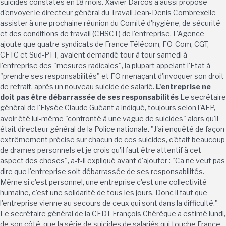
suicides constatés en 18 mois. Xavier Darcos a aussi proposé
d'envoyer le directeur général du Travail Jean-Denis Combrexelle
assister à une prochaine réunion du Comité d'hygiène, de sécurité
et des conditions de travail (CHSCT) de l'entreprise. L'Agence
ajoute que quatre syndicats de France Télécom, FO-Com, CGT,
CFTC et Sud-PTT, avaient demandé tour à tour samedi à
l'entreprise des "mesures radicales", la plupart appelant l'Etat à
"prendre ses responsabilités" et FO menaçant d'invoquer son droit
de retrait, après un nouveau suicide de salarié.
L'entreprise ne
doit pas être débarrassée de ses responsabilités
Le secrétaire
général de l'Elysée Claude Guéant a indiqué, toujours selon l'AFP,
avoir été lui-même "confronté à une vague de suicides" alors qu'il
était directeur général de la Police nationale. "J'ai enquêté de façon
extrêmement précise sur chacun de ces suicides, c'était beaucoup
de drames personnels et je crois qu'il faut être attentif à cet
aspect des choses", a-t-il expliqué avant d'ajouter : "Ca ne veut pas
dire que l'entreprise soit débarrassée de ses responsabilités.
Même si c'est personnel, une entreprise c'est une collectivité
humaine, c'est une solidarité de tous les jours. Donc il faut que
l'entreprise vienne au secours de ceux qui sont dans la difficulté."
Le secrétaire général de la CFDT François Chérèque a estimé lundi,
de son côté, que la série de suicides de salariés qui touche France