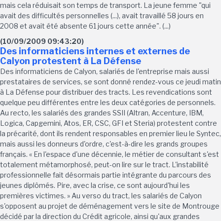
mais cela réduisait son temps de transport. La jeune femme "qui
avait des difficultés personnelles (...), avait travaillé 58 jours en
2008 et avait été absente 61 jours cette année". (...)
(10/09/2009 09:43:20)
Des informaticiens internes et externes de
Calyon protestent à La Défense
Des informaticiens de Calyon, salariés de l'entreprise mais aussi
prestataires de services, se sont donné rendez-vous ce jeudi matin
à La Défense pour distribuer des tracts. Les revendications sont
quelque peu différentes entre les deux catégories de personnels.
Au recto, les salariés des grandes SSII (Altran, Accenture, IBM,
Logica, Capgemini, Atos, ER, CSC, GFI et Steria) protestent contre
la précarité, dont ils rendent responsables en premier lieu le Syntec,
mais aussi les donneurs d'ordre, c'est-à-dire les grands groupes
français. « En l'espace d'une décennie, le métier de consultant s'est
totalement métamorphosé, peut-on lire sur le tract. L'instabilité
professionnelle fait désormais partie intégrante du parcours des
jeunes diplômés. Pire, avec la crise, ce sont aujourd'hui les
premières victimes. » Au verso du tract, les salariés de Calyon
s'opposent au projet de déménagement vers le site de Montrouge
décidé par la direction du Crédit agricole, ainsi qu'aux grandes