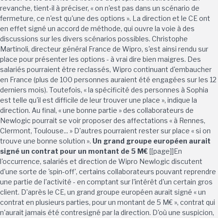
revanche, tient-il à préciser, « on n'est pas dans un scénario de
fermeture, ce n'est qu'une des options ». La direction et le CE ont
en effet signé un accord de méthode, qui ouvre la voie à des
discussions sur les divers scénarios possibles. Christophe
Martinoli, directeur général France de Wipro, s'est ainsi rendu sur
place pour présenter les options - à vrai dire bien maigres. Des
salariés pourraient être reclassés, Wipro continuant d'embaucher
en France (plus de 100 personnes auraient été engagées sur les 12
derniers mois). Toutefois, « la spécificité des personnes à Sophia
est telle qu'il est difficile de leur trouver une place », indique la
direction. Au final, « une bonne partie » des collaborateurs de
Newlogic pourrait se voir proposer des affectations « à Rennes,
Clermont, Toulouse... » D'autres pourraient rester sur place « si on
trouve une bonne solution ».
Un grand groupe européen aurait
signé un contrat pour un montant de 5 M€
[[page]]En
l'occurrence, salariés et direction de Wipro Newlogic discutent
d'une sorte de 'spin-off', certains collaborateurs pouvant reprendre
une partie de l'activité - en comptant sur l'intérêt d'un certain gros
client. D'après le CE, un grand groupe européen aurait signé « un
contrat en plusieurs parties, pour un montant de 5 M€ », contrat qui
n'aurait jamais été contresigné par la direction. D'où une suspicion,