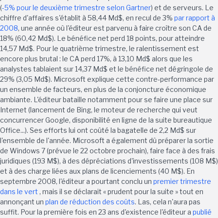
(
-5% pour le deuxième trimestre selon Gartner
) et de serveurs. Le
chiffre d'affaires s'établit à 58,44 Md$, en recul de 3%
par rapport à
2008
, une année où l'éditeur est parvenu à faire croître son CA de
18% (60,42 Md$). Le bénéfice net perd 18 points, pour atteindre
14,57 Md$. Pour le quatrième trimestre, le ralentissement est
encore plus brutal : le CA perd 17%, à 13,10 Md$ alors que les
analystes tablaient sur 14,37 Md$ et le bénéfice net dégringole de
29% (3,05 Md$). Microsoft explique cette contre-performance par
un ensemble de facteurs, en plus de la conjoncture économique
ambiante. L'éditeur bataille notamment pour se faire une place sur
Internet (lancement de Bing, le moteur de recherche qui veut
concurrencer Google, disponibilité en ligne de la suite bureautique
Office...). Ses efforts lui ont coûté la bagatelle de 2,2 Md$ sur
l'ensemble de l'année. Microsoft a également dû préparer la sortie
de Windows 7 (prévue le 22 octobre prochain), faire face à des frais
juridiques (193 M$), à des dépréciations d'investissements (108 M$)
et à des charge liées aux plans de licenciements (40 M$). En
septembre 2008, l'éditeur a pourtant conclu un
premier trimestre
dans le vert
, mais il se déclarait « prudent pour la suite » tout en
annonçant un
plan de réduction des coûts
. Las, cela n'aura pas
suffit. Pour la première fois en 23 ans d'existence l'éditeur a
publié