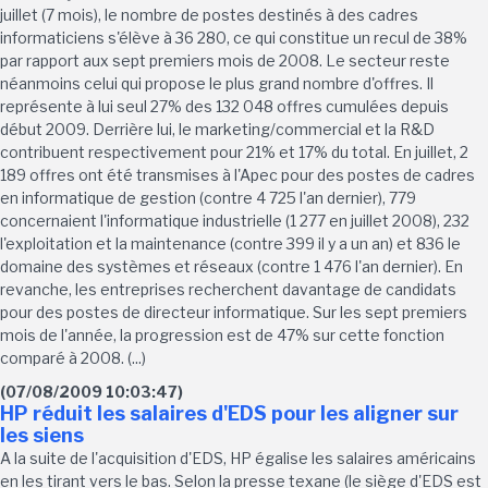
juillet (7 mois), le nombre de postes destinés à des cadres
informaticiens s'élève à 36 280, ce qui constitue un recul de 38%
par rapport aux sept premiers mois de 2008. Le secteur reste
néanmoins celui qui propose le plus grand nombre d'offres. Il
représente à lui seul 27% des 132 048 offres cumulées depuis
début 2009. Derrière lui, le marketing/commercial et la R&D
contribuent respectivement pour 21% et 17% du total. En juillet, 2
189 offres ont été transmises à l'Apec pour des postes de cadres
en informatique de gestion (contre 4 725 l'an dernier), 779
concernaient l'informatique industrielle (1 277 en juillet 2008), 232
l'exploitation et la maintenance (contre 399 il y a un an) et 836 le
domaine des systèmes et réseaux (contre 1 476 l'an dernier). En
revanche, les entreprises recherchent davantage de candidats
pour des postes de directeur informatique. Sur les sept premiers
mois de l'année, la progression est de 47% sur cette fonction
comparé à 2008. (...)
(07/08/2009 10:03:47)
HP réduit les salaires d'EDS pour les aligner sur
les siens
A la suite de l'acquisition d'EDS, HP égalise les salaires américains
en les tirant vers le bas. Selon la presse texane (le siège d'EDS est