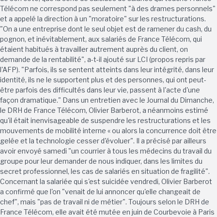
Télécom ne correspond pas seulement "à des drames personnels"
et a appelé la direction à un "moratoire" sur les restructurations.
"On a une entreprise dont le seul objet est de ramener du cash, du
pognon, et inévitablement, aux salariés de France Télécom, qui
étaient habitués à travailler autrement auprès du client, on
demande de la rentabilité", a-t-il ajouté sur LCI (propos repris par
l'AFP). "Parfois, ils se sentent atteints dans leur intégrité, dans leur
identité, ils ne le supportent plus et des personnes, qui ont peut-
être parfois des difficultés dans leur vie, passent à l'acte d'une
façon dramatique." Dans un entretien avec le Journal du Dimanche,
le DRH de France Télécom, Olivier Barberot, a néanmoins estimé
qu'il était inenvisageable de suspendre les restructurations et les
mouvements de mobilité interne « ou alors la concurrence doit être
gelée et la technologie cesser d'évoluer". Il a précisé par ailleurs
avoir envoyé samedi "un courrier à tous les médecins du travail du
groupe pour leur demander de nous indiquer, dans les limites du
secret professionnel, les cas de salariés en situation de fragilité".
Concernant la salariée qui s'est suicidée vendredi, Olivier Barberot
a confirmé que l'on "venait de lui annoncer qu'elle changeait de
chef", mais "pas de travail ni de métier". Toujours selon le DRH de
France Télécom, elle avait été mutée en juin de Courbevoie à Paris