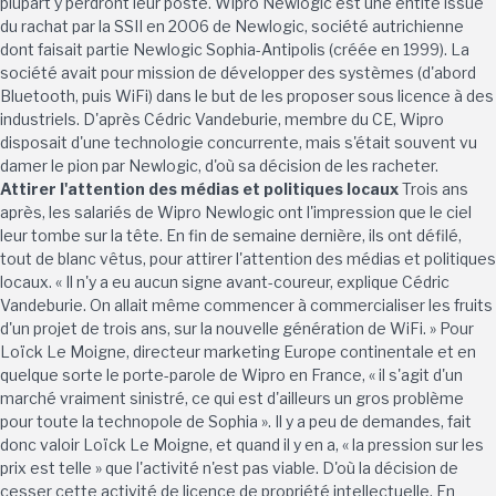
plupart y perdront leur poste. Wipro Newlogic est une entité issue
du rachat par la SSII en 2006 de Newlogic, société autrichienne
dont faisait partie Newlogic Sophia-Antipolis (créée en 1999). La
société avait pour mission de développer des systèmes (d'abord
Bluetooth, puis WiFi) dans le but de les proposer sous licence à des
industriels. D'après Cédric Vandeburie, membre du CE, Wipro
disposait d'une technologie concurrente, mais s'était souvent vu
damer le pion par Newlogic, d'où sa décision de les racheter.
Attirer l'attention des médias et politiques locaux
Trois ans
après, les salariés de Wipro Newlogic ont l'impression que le ciel
leur tombe sur la tête. En fin de semaine dernière, ils ont défilé,
tout de blanc vêtus, pour attirer l'attention des médias et politiques
locaux. « Il n'y a eu aucun signe avant-coureur, explique Cédric
Vandeburie. On allait même commencer à commercialiser les fruits
d'un projet de trois ans, sur la nouvelle génération de WiFi. » Pour
Loïck Le Moigne, directeur marketing Europe continentale et en
quelque sorte le porte-parole de Wipro en France, « il s'agit d'un
marché vraiment sinistré, ce qui est d'ailleurs un gros problème
pour toute la technopole de Sophia ». Il y a peu de demandes, fait
donc valoir Loïck Le Moigne, et quand il y en a, « la pression sur les
prix est telle » que l'activité n'est pas viable. D'où la décision de
cesser cette activité de licence de propriété intellectuelle. En