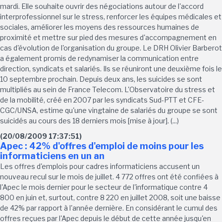
mardi. Elle souhaite ouvrir des négociations autour de l'accord
interprofessionnel sur le stress, renforcer les équipes médicales et
sociales, améliorer les moyens des ressources humaines de
proximité et mettre sur pied des mesures d'accompagnement en
cas d'évolution de l'organisation du groupe. Le DRH Olivier Barberot
a également promis de redynamiser la communication entre
direction, syndicats et salariés. Ils se réuniront une deuxième fois le
10 septembre prochain. Depuis deux ans, les suicides se sont
multipliés au sein de France Telecom. L'Observatoire du stress et
de la mobilité, créé en 2007 par les syndicats Sud-PTT et CFE-
CGC/UNSA, estime qu'une vingtaine de salariés du groupe se sont
suicidés au cours des 18 derniers mois [mise à jour]. (...)
(20/08/2009 17:37:51)
Apec : 42% d'offres d'emploi de moins pour les
informaticiens en un an
Les offres d'emplois pour cadres informaticiens accusent un
nouveau recul sur le mois de juillet. 4 772 offres ont été confiées à
l'Apec le mois dernier pour le secteur de l'informatique contre 4
800 en juin et, surtout, contre 8 220 en juillet 2008, soit une baisse
de 42% par rapport à l'année dernière. En considérant le cumul des
offres reçues par l'Apec depuis le début de cette année jusqu'en