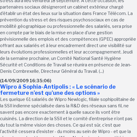
stress aura lieu vendredi 18 septembre. A cette occasion, les
partenaires sociaux désigneront un cabinet extérieur chargé
d'établir un état des lieux sur la situation dans France Télécom. La
prévention du stress et des risques psychosociaux en cas de
mobilité géographique ou professionnelle des salariés, sera prise
en compte par le biais de la mise en place d'une gestion
prévisionnelle des emplois et des compétences (GPEC) appropriée
offrant aux salariés et à leur encadrement direct une visibilité sur
leurs évolutions professionnelles et leur accompagnement. Jeudi
de la semaine prochaine, un Comité National Santé Hygiène
Sécurité et Conditions de Travail se réunira en présence de Jean-
Denis Combrexelle, Directeur Général du Travail. (...)
(14/09/2009 16:35:06)
Wipro à Sophia-Antipolis : « Le scénario de
fermeture n'est qu'une des options »
Les quelque 61 salariés de Wipro Newlogic, filiale sophipolitaine de
la SSII indienne spécialisée dans la R&D des réseaux sans fil, ne
savent pas encore exactement à quelle sauce ils vont être
cuisinés. La direction de la SSII et le comité d'entreprise n'ont pas
du tout la même vision des choses. Ce qui est sûr, c'est que
l'activité cessera d'exister - du moins au sein de Wipro - et que la