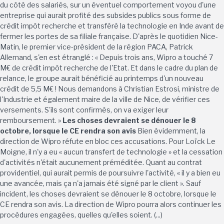
du côté des salariés, sur un éventuel comportement voyou d'une
entreprise qui aurait profité des subsides publics sous forme de
crédit impôt recherche et transféré la technologie en Inde avant de
fermer les portes de sa filiale française. D'après le quotidien Nice-
Matin, le premier vice-président de la région PACA, Patrick
Allemand, s'en est étranglé : « Depuis trois ans, Wipro a touché 7
M€ de crédit impôt recherche de l'Etat. Et dans le cadre du plan de
relance, le groupe aurait bénéficié au printemps d'un nouveau
crédit de 5,5 M€ ! Nous demandons à Christian Estrosi, ministre de
l'Industrie et également maire de la ville de Nice, de vérifier ces
versements. S'ils sont confirmés, on va exiger leur
remboursement. »
Les choses devraient se dénouer le 8
octobre, lorsque le CE rendra son avis
Bien évidemment, la
direction de Wipro réfute en bloc ces accusations. Pour Loïck Le
Moigne, il n'y a eu « aucun transfert de technologie » et la cessation
d'activités n'était aucunement préméditée. Quant au contrat
providentiel, qui aurait permis de poursuivre l'activité, « il y a bien eu
une avancée, mais ça n'a jamais été signé par le client ». Sauf
incident, les choses devraient se dénouer le 8 octobre, lorsque le
CE rendra son avis. La direction de Wipro pourra alors continuer les
procédures engagées, quelles qu'elles soient. (...)