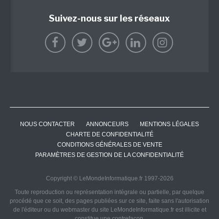
Suivez-nous sur les réseaux
NOUS CONTACTER
ANNONCEURS
MENTIONS LÉGALES
CHARTE DE CONFIDENTIALITÉ
CONDITIONS GÉNÉRALES DE VENTE
PARAMÈTRES DE GESTION DE LA CONFIDENTIALITÉ
Copyright © LeMondeInformatique.fr 1997-2026
Toute reproduction ou représentation intégrale ou partielle, par quelque
procédé que ce soit, des pages publiées sur ce site, faite sans l'autorisation
de l'éditeur ou du webmaster du site LeMondeInformatique.fr est illicite et
constitue une contrefaçon.